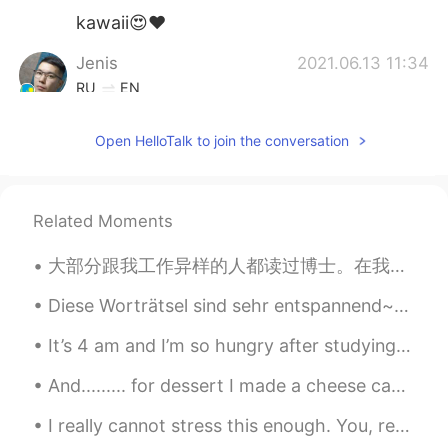
kawaii😍❤️
Jenis
2021.06.13 11:34
RU
EN
@ケリー・ニコール
I have something to
Open HelloTalk to join the conversation
discuss with you. Can you text me back
in private?
ケリー・ニコール
2021.06.13 11:34
Related Moments
EN
KR
@Jenis
yes, I'm a baker, I specialize in
大部分跟我工作异样的人都读过博士。在我的公司里，我的部门里有一百三十人。基本上都读过博士。大部分的其他的人读了硕士。但是，这并不是一个工作要求。不管你读没读过博士，我们只在乎一个人的工作能力。读...
custom designed cakes 😊
Diese Worträtsel sind sehr entspannend~Außerdem lernt man immer wieder neue Wörter! Ich höre ziem...
Jenis
2021.06.13 11:30
It’s 4 am and I’m so hungry after studying Korean, Japanese and Chinese! My brain is hungry! So I...
RU
EN
That's what you made ? 😵
And......... for dessert I made a cheese cake with cherries 🍒 viola recipe is 2 x cream cheese 2 ...
ケリー・ニコール
2021.06.13 11:24
I really cannot stress this enough. You, reading this.. I wanted to tell you that you are doing ...