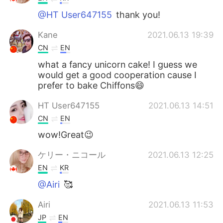
@HT User647155
thank you!
Kane
2021.06.13 19:39
CN
EN
what a fancy unicorn cake! I guess we
would get a good cooperation cause I
prefer to bake Chiffons😄
HT User647155
2021.06.13 14:51
CN
EN
wow!Great😉
ケリー・ニコール
2021.06.13 12:25
EN
KR
@Airi
🥰
Airi
2021.06.13 11:53
JP
EN