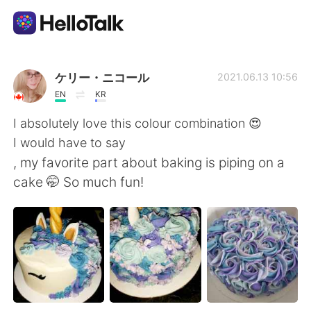
Language Exchange App
ケリー・ニコール
2021.06.13 10:56
EN
KR
AI Grammar Checker
I absolutely love this colour combination 😍
I would have to say
English
, my favorite part about baking is piping on a
cake 🤭 So much fun!
简体中文
繁體中文
Español
العربية
Français
Deutsch