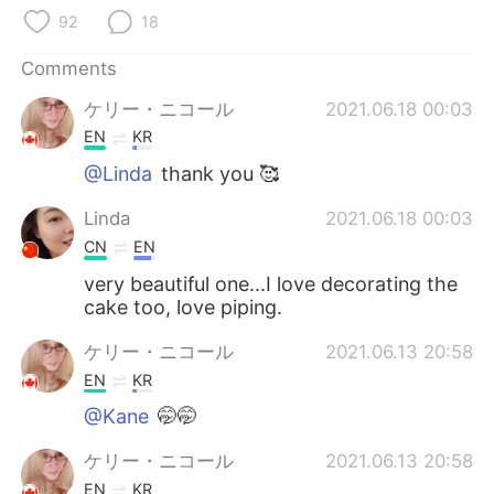
日本語
한국어
92
18
Русский
ไทย
Comments
ケリー・ニコール
2021.06.18 00:03
Indonesia
Italiano
EN
KR
Türkçe
Tiếng Việt
@Linda
thank you 🥰
Linda
2021.06.18 00:03
Português
CN
EN
very beautiful one...I love decorating the
cake too, love piping.
ケリー・ニコール
2021.06.13 20:58
EN
KR
@Kane
🤭🤭
ケリー・ニコール
2021.06.13 20:58
EN
KR