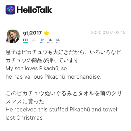
Aplikasi Pertukaran Bahasa
gtj2017
2020.01.07 02:15
EN
JP
CN
KR
AI Grammar Checker
息子はピカチュウも大好きだから、いろいろなピ
カチュウの商品が持っています
Indonesia
My son loves Pikachū, so
he has various Pikachū merchandise.
English
简体中文
このピカチュウぬいぐるみとタオルを前のクリ
スマスに貰った
繁體中文
Español
He received this stuffed Pikachū and towel
last Christmas
العربية
Français