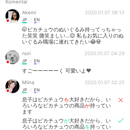
Komentar
Akemi
2020.01.07 08:13
JP
EN
🤭ピカチュウのぬいぐるみ持ってっちゃっ
た笑笑 微笑ましい…😌 私もお気に入りのぬ
いぐるみ職場に連れてきたい😂💀
nori
2020.01.07 04:29
JP
EN
すごーーーーーく 可愛いよ🧡
Miina
2020.01.07 02:25
JP
EN
息子はピカチュウ
も
大好きだから、い
ろいろなピカチュウの商品
が
持ってい
ます
息子はピカチュウ
が
大好きだから、い
ろいろなピカチュウの商品
を
持ってい