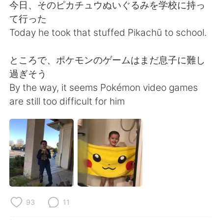
Deutsch
日本語
今日、そのピカチュウぬいぐるみを学校に持っ
て行った
한국어
Русский
Today he took that stuffed Pikachū to school.
ไทย
Italiano
ところで、ポケモンのゲームはまだ息子に難し
過ぎそう
Türkçe
Tiếng Việt
By the way, it seems Pokémon video games
are still too difficult for him
Português
93
11