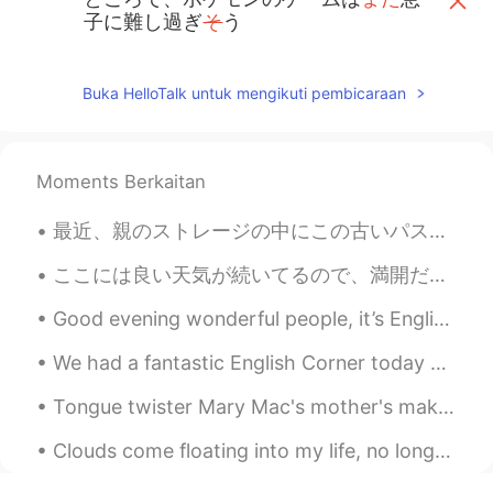
子に難し過ぎ
そ
う
ところで、ポケモンのゲームは息子に
とってまだ
難し過ぎ
るよ
う
に見える
Buka HelloTalk untuk mengikuti pembicaraan
By the way, it seems Pokémon video
games are still too difficult for him
Moments Berkaitan
gtj2017
2020.01.07 02:22
最近、親のストレージの中にこの古いパスタ機を見つかったので、麺を作ってみようと決めた Recently, in my parents storage I found this old pasta...
EN
JP
CN
KR
@Eny
ありがとう😊
ここには良い天気が続いてるので、満開だったアーモンド木が見られた The nice weather here has been continuing, so I could see some a...
gtj2017
2020.01.07 02:22
Good evening wonderful people, it’s English practice time. Send me a message if you want to pra...
EN
JP
CN
KR
We had a fantastic English Corner today at a wonderful Beijing Duck restaurant in Beijing. Great...
@Lily
訂正をありがとう！そして私も若い
時にポケモンが好きだった(笑)
Tongue twister Mary Mac's mother's making Mary Mac marry me. My mother's making me marry Mary ...
gtj2017
2020.01.07 02:21
Clouds come floating into my life, no longer to carry rain or usher storm, but to add color to my...
EN
JP
CN
KR