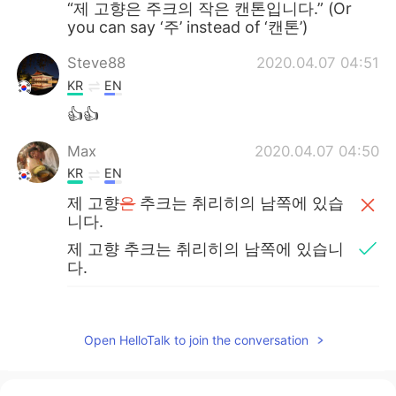
“제 고향은 주크의 작은 캔톤입니다.” (Or
you can say ‘주’ instead of ‘캔톤’)
Steve88
2020.04.07 04:51
KR
EN
👍👍
Max
2020.04.07 04:50
KR
EN
제 고향
은
추크는 취리히의 남쪽에 있습
니다.
제 고향 추크는 취리히의 남쪽에 있습니
다.
제 고향의 남서쪽
의
는 루체른
도시
있고
서쪽
의
는 호수 있습니다.
Open HelloTalk to join the conversation
제 고향의 남서쪽
에
는 루체른
이
있고 서
쪽
에
는 호수
가
있습니다.