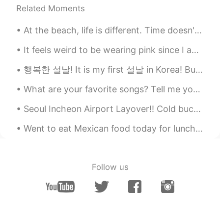
여름에는 수영하
고
윈드 서핑하
고
항해
Related Moments
할
수 있습니다.
At the beach, life is different. Time doesn't move hour to hour but mood to moment. We live by th...
여름에는 수영하
거나
윈드 서핑하
거나
배를 탈
수
도
있습니다.
It feels weird to be wearing pink since I am known for being dressed in black 😂 Also, I suck at d...
추크에서 체리 케이크와 체리 술 유명합
행복한 설날! It is my first 설날 in Korea! But I am still stuck in quarantine 😅 Thankfully, I will be r...
니다.
추크에서
는
체리 케이크와 체리 술
이
유
What are your favorite songs? Tell me your recommendations! 好きな曲はなんですか? Here are some songs I'...
명합니다.
Seoul Incheon Airport Layover!! Cold buckwheat noodle and Black bean noodle. I was so hungry! ...
호수
큰
처에는 아름다운
구시
가
지
가 있
Went to eat Mexican food today for lunch. corn chips and salsa, .....flautas with rice, beans and...
는데 즐겁
은
산책할 수 있습니다.
호수
근
처에는 아름다운
오래된
번화
가
가 있는데 즐겁
게
산책할 수 있습니다.
Follow us
저의 고향은 또 낮은 세금으로 유명
하니
까
많은 회사 있습니다.
저의 고향은 또 낮은 세금으로 유명
해서
많은 회사 있습니다.