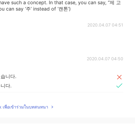
 have such a concept. In that case, you can say, “제 고
n say ‘주’ instead of ‘캔톤’)
2020.04.07 04:51
2020.04.07 04:50
습니다.
니다.
고 서쪽
의
는 호수 있습니다.
lk เพื่อเข้าร่วมในบทสนทนา
 서쪽
에
는 호수
가
있습니다.
해할
수 있습니다.
나
배를 탈
수
도
있습니다.