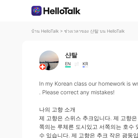
บ้าน HelloTalk
>
ช่วงเวลาของ 샨탈 บน HelloTalk
샨탈
EN
KR
In my Korean class our homework is wr
. Please correct any mistakes!
나의 고향 소개
제 고향은 스위스 추크입니다. 제 고향은
쪽의는 루체른 도시있고 서쪽의는 호수 
수 있습니다. 제 고향은 추크 작은 광둥