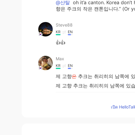
@샨탈
oh it’a canton. Korea don’t
향은 주크의 작은 캔톤입니다.” (Or you ca
Steve88
KR
EN
👍👍
Max
KR
EN
제 고향
은
추크는 취리히의 남쪽에 있
제 고향 추크는 취리히의 남쪽에 있습
제 고향의 남서쪽
의
는 루체른
도시
있
เปิด HelloTa
제 고향의 남서쪽
에
는 루체른
이
있고
여름에는 수영하
고
윈드 서핑하
고
항
여름에는 수영하
거나
윈드 서핑하
거