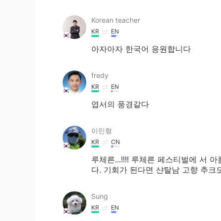
Korean teacher
KR
EN
아자아자 한국어 응원합니다
fredy
KR
EN
엽서의 풍경같다
이민형
KR
CN
루체른...!!!! 루체른 페스티벌에 
다. 기회가 된다면 샨탈남 고향 추크
Sung
KR
EN