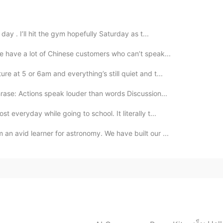
명합니다.
유명합니다.
day . I’ll hit the gym hopefully Saturday as t...
 있는데 즐겁
은
산책할 수 있습니다.
we have a lot of Chinese customers who can’t speak...
가가 있는데 즐겁
게
산책할 수 있습니다.
re at 5 or 6am and everything’s still quiet and t...
하니까
많은 회사 있습니다.
hrase: Actions speak louder than words Discussion...
해서
많은 회사 있습니다.
t everyday while going to school. It literally t...
 an avid learner for astronomy. We have built our ...
2020.04.07 04:49
 am trying to say canton 😅
2020.04.07 04:48