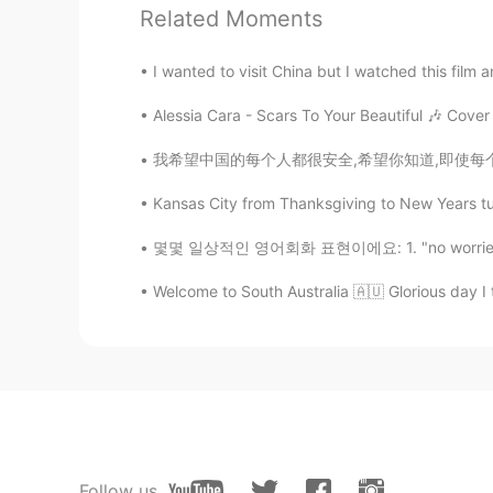
Related Moments
추크에서 체리 케이크와 체리 술 유
추크에서
는
체리 케이크와 체리 술
이
I wanted to visit China but I watched this film
호수
큰
처에는 아름다운
구시
가
지
가
Alessia Cara - Scars To Your Beautiful 🎶 Cover 
호수
근
처에는 아름다운
오래된
번화
我希望中国的每个人都很安全,希望你知道,即使每个人都是粗鲁的,种族歧视的,你也应该保持
저의 고향은 또 낮은 세금으로 유명
Kansas City from Thanksgiving to New Years turn
저의 고향은 또 낮은 세금으로 유명
몇몇 일상적인 영어회화 표현이에요: 1. "no worries," "no dr
Welcome to South Australia 🇦🇺 Glorious day I 
샨탈
EN
KR
@Ebbuni-sin
관둥 i found online, i
샨탈
EN
KR
@Ebbuni-sin
고마워요!
Follow us