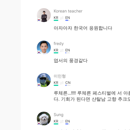
Korean teacher
KR
EN
아자아자 한국어 응원합니다
fredy
KR
EN
엽서의 풍경같다
이민형
KR
CN
루체른...!!!! 루체른 페스티벌에 
다. 기회가 된다면 샨탈남 고향 추크
Sung
KR
EN