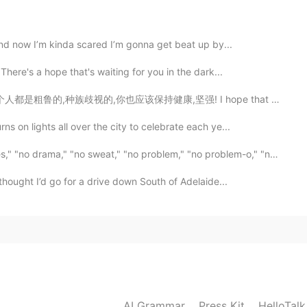
명합니다.
유명합니다.
 and now I’m kinda scared I’m gonna get beat up by...
 있는데 즐겁
은
산책할 수 있습니다.
There's a hope that's waiting for you in the dark...
가가 있는데 즐겁
게
산책할 수 있습니다.
健康,坚强! I hope that everyone will understand that this...
하니까
많은 회사 있습니다.
s on lights all over the city to celebrate each ye...
해서
많은 회사 있습니다.
ama," "no sweat," "no problem," "no problem-o," "not ...
thought I’d go for a drive down South of Adelaide...
2020.04.07 04:49
 am trying to say canton 😅
2020.04.07 04:48
AI Grammar
Press Kit
HelloTal