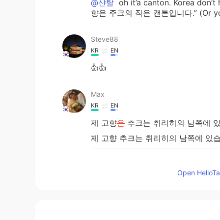
@샨탈
oh it’a canton. Korea don’t
향은 주크의 작은 캔톤입니다.” (Or you ca
Steve88
KR
EN
👍👍
Max
KR
EN
제 고향
은
추크는 취리히의 남쪽에 있
제 고향 추크는 취리히의 남쪽에 있습
제 고향의 남서쪽
의
는 루체른
도시
있
Open HelloTal
제 고향의 남서쪽
에
는 루체른
이
있고
여름에는 수영하
고
윈드 서핑하
고
항
여름에는 수영하
거나
윈드 서핑하
거