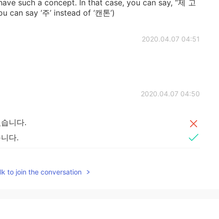
 have such a concept. In that case, you can say, “제 고
n say ‘주’ instead of ‘캔톤’)
2020.04.07 04:51
2020.04.07 04:50
습니다.
니다.
고 서쪽
의
는 호수 있습니다.
k to join the conversation
 서쪽
에
는 호수
가
있습니다.
해할
수 있습니다.
나
배를 탈
수
도
있습니다.