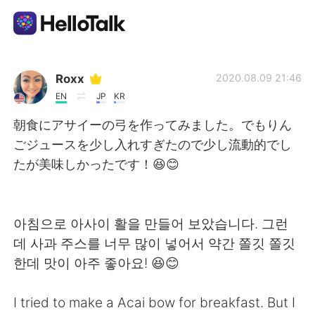
語言交換應用
Roxx
2020.08.09 21:46
EN
JP
KR
AI Grammar Checker
朝食にアサイーの弓を作ってみました。でもりん
ごジュースを少し入れすぎたので少し流動的でし
繁體中文
たが美味しかったです！😆😊
English
简体中文
아침으로 아사이 활을 만들어 보았습니다. 그런
데 사과 주스를 너무 많이 넣어서 약간 쫄깃 쫄깃
Español
العربية
한데 맛이 아주 좋아요! 😆😊
Français
Deutsch
I tried to make a Acai bow for breakfast. But I