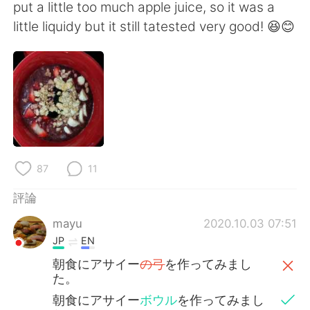
日本語
한국어
put a little too much apple juice, so it was a
little liquidy but it still tatested very good! 😆😊
Русский
ไทย
Indonesia
Italiano
Türkçe
Tiếng Việt
Português
87
11
評論
mayu
2020.10.03 07:51
JP
EN
朝食にアサイー
の弓
を作ってみまし
た。
朝食にアサイー
ボウル
を作ってみまし