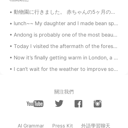
Roxx
2020.08.09 22:35
動物園に行きました。 赤ちゃんの5ヶ月のお祝いでした。 🎉🧸 ベンジャミンの初めての動物園トリップ！ 🥰 多分理解していないと思いますww！ ママとパパが動物を指さしたとき、ベンジャミンは動物...
EN
JP
KR
@Selena
あなたはいくつか食べるべきです
lunch~~ My daughter and I made bean sprout stew (콩나물국밥) with egg and tofu.😍 점심~ 딸과 나는 계란과 두부로 콩나...
😊
Andong is probably one of the most beautiful places I've been to in Korea! I think even prettier ...
Roxx
2020.08.09 21:50
Today I visited the aftermath of the forest fire in Wyoming. Covered in ash... 🔥so haunting and a...
EN
JP
KR
@Maki
thank you! 😊
Now it’s finally getting warm in London, a lot of flowers are blooming! 😍 These are in Hyde Park ❤️
Maki
2020.08.09 21:49
I can’t wait for the weather to improve so that I can wear these shoes outside again 😎 I’m too sc...
JP
CN
朝食にアサイー
の弓
を作ってみまし
た。
關注我們
朝食にアサイー
ボウル
を作ってみまし
た。
でもりんごジュースを少し入れすぎた
ので少し
流動的でし
た
が
美味しかった
外語學習聊天
AI Grammar
Press Kit