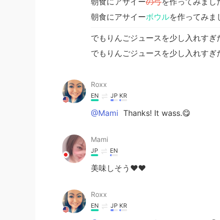
朝食にアサイー
の弓
を作ってみまし
朝食にアサイー
ボウル
を作ってみま
でもりんごジュースを少し入れすぎ
でもりんごジュースを少し入れすぎ
Roxx
EN
JP
KR
@Mami
Thanks! It wass.😋
Mami
JP
EN
美味しそう❤️❤️
Roxx
EN
JP
KR