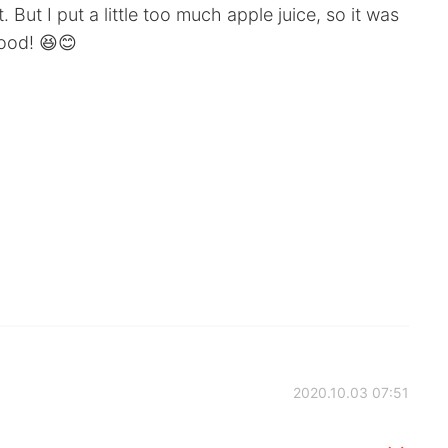
 But I put a little too much apple juice, so it was
 good! 😆😊
2020.10.03 07:51