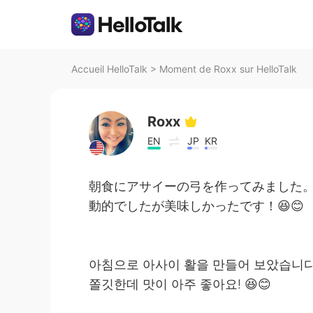
Accueil HelloTalk
>
Moment de Roxx sur HelloTalk
Roxx
EN
JP
KR
朝食にアサイーの弓を作ってみました
動的でしたが美味しかったです！😆😊
아침으로 아사이 활을 만들어 보았습니다.
쫄깃한데 맛이 아주 좋아요! 😆😊