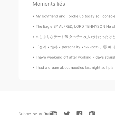
@Selena
あなたはいくつか食べるべき
Moments liés
Roxx
My boyfriend and I broke up today so I consol
EN
JP
KR
The Eagle BY ALFRED, LORD TENNYSON He clasps
@Maki
thank you! 😊
久しぶりなデート🥰 女の子の友人だけだったけど最高だった❤️ オシャレすぎない？笑 今度
Maki
「성격 • 性格 • personality •личность」🤯 여러분! MBT
JP
CN
I have weekend off after working 7 days straight
朝食にアサイー
の弓
を作ってみまし
朝食にアサイー
ボウル
を作ってみま
I had a dream about noodles last night so I plann
でもりんごジュースを少し入れすぎ
でもりんごジュースを少し入れすぎ
Roxx
EN
JP
KR
Suivez nous