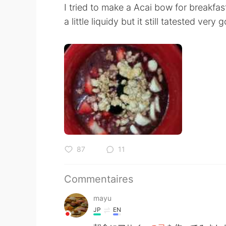
I tried to make a Acai bow for breakfast.
a little liquidy but it still tatested very
87
11
Commentaires
mayu
JP
EN