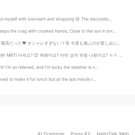
です 😊
2020.08.09 21:50
ed myself with icecream and shopping 😜 The decoratio...
 the crag with crooked hands; Close to the sun in lon...
も遊ぶのが楽しみにしてる😄 Went on a date for the first time in a ...
2020.08.09 21:49
I 아세요? 😊 해봤어요? 어떤 셩격 유형 나왔어요? ㅎㅎ 저는 ENFJ-T인데 제 연애의 유형은...
! I'm so relieved, and I'm lucky the weather is n...
た。
した。
ed to make it for lunch but at the last minute I...
たので少し
流動的でし
た
が
美味しかったです！
たので少し
緩かっ
た
けど
美味しかったです！
2020.08.09 21:48
AI Grammar
Press Kit
HelloTalk Web