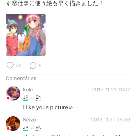
Deutsch
日本語
す😡仕事に使う絵も早く描きました！
한국어
Русский
ไทย
Indonesia
Italiano
Türkçe
Tiếng Việt
52
5
Comentários
koki
2019.11.21 11:07
JP
EN
I like youe picture☺️
Keizo
2019.11.21 09:59
JP
EN