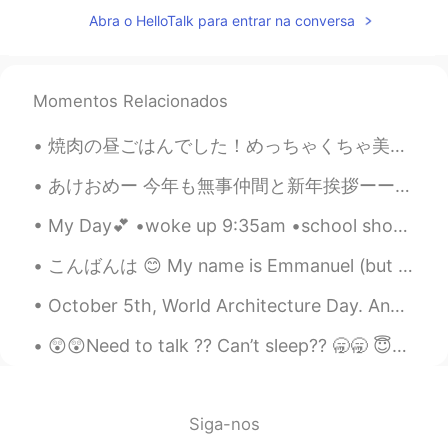
Abra o HelloTalk para entrar na conversa
Momentos Relacionados
焼肉の昼ごはんでした！めっちゃくちゃ美味しかったです。次は運河に沿って歩きます！凄い良い天気なので、外で過ごしたいです。 We had YakiNiku for lunch! It was s...
あけおめー 今年も無事仲間と新年挨拶ーーーー でも遅刻して仲間との初日の出をミスって 車の中から🤣🤣 そして7年前から友達と行ってたスポット 今年は混んでたなぁ💦 去年の倍以上いた😅 日本...
My Day💕 •woke up 9:35am •school shopping 🛍 •went to skate park 🛹 •went to ihop with my mom and ...
こんばんは 😊 My name is Emmanuel (but please call me マ二) I’m from Sydney, Australia. にほんごがじょうずになりたい ...
October 5th, World Architecture Day. And throwback as I did a silent contemplation while takin' t...
😲😲Need to talk ?? Can’t sleep?? 🥱🥱 😇😇You can join my group of friends and have a group chat 😇😇
Siga-nos