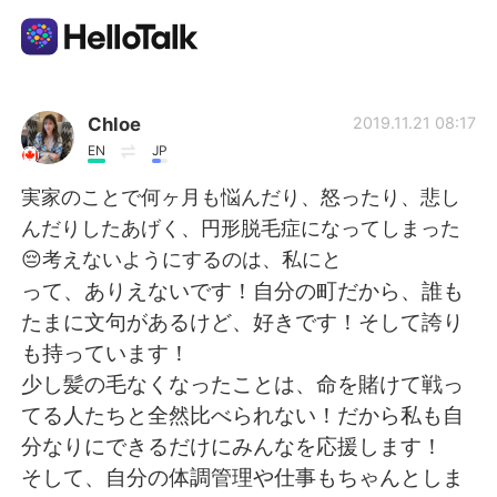
Aplicativo de troca de idioma
Chloe
2019.11.21 08:17
EN
JP
AI Grammar Checker
実家のことで何ヶ月も悩んだり、怒ったり、悲し
んだりしたあげく、円形脱毛症になってしまった
Português
😔考えないようにするのは、私にと
って、ありえないです！自分の町だから、誰も
たまに文句があるけど、好きです！そして誇り
English
简体中文
も持っています！
少し髪の毛なくなったことは、命を賭けて戦っ
繁體中文
Español
てる人たちと全然比べられない！だから私も自
分なりにできるだけにみんなを応援します！
العربية
Français
そして、自分の体調管理や仕事もちゃんとしま