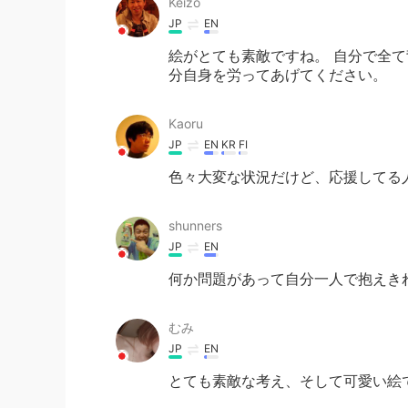
Keizo
JP
EN
絵がとても素敵ですね。 自分で全
分自身を労ってあげてください。
Kaoru
JP
EN
KR
FI
色々大変な状況だけど、応援してる
shunners
JP
EN
何か問題があって自分一人で抱えき
むみ
JP
EN
とても素敵な考え、そして可愛い絵で