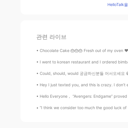
HelloTa
관련 라이브
Chocolate Cake 🎂🎂🎂 Fresh out of my oven ❤️❤
I went to korean restaurant and I ordered bimbap
Could, should, would 궁금하신분들 어서오세요 😁 Could부
Hey I just texted you, and this is crazy. I don’
Hello Everyone， “Avengers: Endgame” proved to
“I think we consider too much the good luck of 