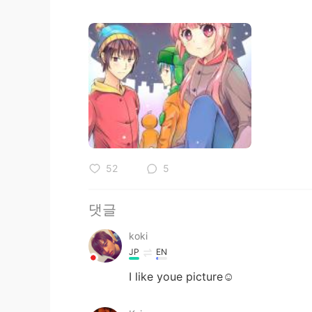
52
5
댓글
koki
JP
EN
I like youe picture☺️