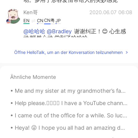
Ken哥
2020.06.07 06:08
CN粤
EN
CN
JP
@哈哈哈 @Bradley
谢谢纠正！😊 心生感
动/怦然心动 学到了哈哈哈
Bradley
2020.06.07 06:04
Öffne HelloTalk, um an der Konversation teilzunehmen
CN
EN
虽然现在没什么用
当
我还在存着因为对
我来说那片DVD不仅是一个DVD而是一
Ähnliche Momente
个一
份心意一个故事，每次想到都让我
心
惊肉跳
。
Me and my sister at my grandmother’s farm. Don’t ask what was going on in that last picture. 我和我...
虽然现在没什么用
，但
我还在存着
，
因
Help please.🙋🏼‍♀️✨ I have a YouTube channel but not sure what to say on it. 🤔✨ I have so many ...
为对我来说那片DVD不仅是一个DVD而
是一份心意
、
一个故事，每次想到都让
I came out of the office for a while. So lucky I work within these grounds, very peaceful and qui...
我
怦然
心
动
。
Heya! 😜 I hope you all had an amazing day. Remember to stay positive, smile, and be happy even wh...
Else
2020.06.07 06:01