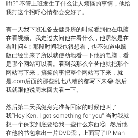
日本語
한국어
lift?” 不管上班发生了什么让人烦恼的事情，他给
我打这个招呼心情都会变好了。
Русский
ไทย
有一天我下班准备去健身房的时候看到他在电脑
Indonesia
Italiano
在看视频。我走过去问他在看什么，他居然是在
看叶问4！那段时间我也很想看，也不知道电脑
Türkçe
Tiếng Việt
版已经出来了所以就使劲地看一下他的电脑，看
是哪个网站可以看。看到我那么辛苦他就把那个
Português
网站写下来，搞笑的事把整个网站写下来，就
是.com后面的那些乱七八糟的都写下来😂 然后
我就跟他说周末回去看一下。
然后第二天我健身完准备回家的时候他叫了
我”Hey Ken, I got something for you” 当时我就
想一个保安到底要给我一些什么东西🤔...然后他
在他的书包拿出一片DVD📀，上面写了IP Man