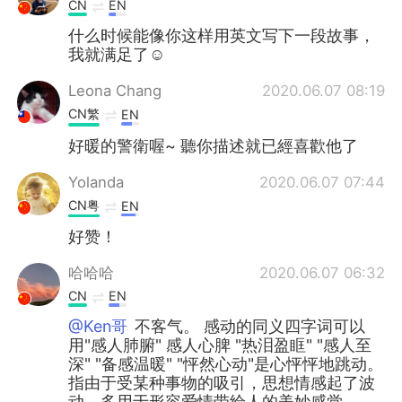
CN
EN
什么时候能像你这样用英文写下一段故事，
我就满足了☺
Leona Chang
2020.06.07 08:19
CN繁
EN
好暖的警衛喔~ 聽你描述就已經喜歡他了
Yolanda
2020.06.07 07:44
CN粤
EN
好赞！
哈哈哈
2020.06.07 06:32
CN
EN
@Ken哥
不客气。 感动的同义四字词可以
用"感人肺腑" 感人心脾 "热泪盈眶" "感人至
深" "备感温暖" "怦然心动"是心怦怦地跳动。
指由于受某种事物的吸引，思想情感起了波
动。多用于形容爱情带给人的美妙感觉