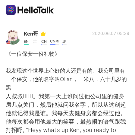
Sprachaustausch-App
Ken哥
2020.06.07 05:39
CN粤
EN
CN
JP
AI Grammar Checker
《一位保安一份礼物》
Deutsch
我发现这个世界上心好的人还是有的。我公司里有
一个保安，他的名字叫Ollan，一米八，六十几岁的
黑
English
简体中文
人叔叔🙎🏾‍♂️。我第一天上班问过他公司里的健身
房几点关门，然后他就问我名字，所以从这刻起
繁體中文
Español
他就记得我是谁。我每天去健身房都会经过他。
他每次都会用他最大的笑容，最热闹的语气跟我
العربية
Français
打招呼, ”Heyy what’s up Ken, you ready to