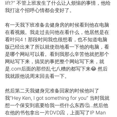
日本語
한국어
lift?” 不管上班发生了什么让人烦恼的事情，他给
我打这个招呼心情都会变好了。
Русский
ไทย
有一天我下班准备去健身房的时候看到他在电脑
Indonesia
Italiano
在看视频。我走过去问他在看什么，他居然是在
看叶问4！那段时间我也很想看，也不知道电脑
Türkçe
Tiếng Việt
版已经出来了所以就使劲地看一下他的电脑，看
是哪个网站可以看。看到我那么辛苦他就把那个
Português
网站写下来，搞笑的事把整个网站写下来，就
是.com后面的那些乱七八糟的都写下来😂 然后
我就跟他说周末回去看一下。
然后第二天我健身完准备回家的时候他叫了
我”Hey Ken, I got something for you” 当时我就
想一个保安到底要给我一些什么东西🤔...然后他
在他的书包拿出一片DVD📀，上面写了IP Man