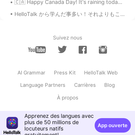
🇨🇦 Happy Canada Day! It's raining today in Vancouver but it's still a day to celebrate how awesom...
CN
EN
@Ken哥
找一个合适的四字词语代替你在文
HelloTalk から学んだ事多い！それよりもこのアプリからめっちゃいい友達できました。好きな人もできたんけ別れちゃった！でも一番学んだ事は、人の事すぐ信じるのは絶対ダメ。一か月話しても分かん...
中这个位置好难啊😂😂😂，刚才一直在想都
想不出来，看评论也没有，你可以试试百感
交集和难以忘怀这两个词语，我语文不好hh
😂
Suivez nous
Ken哥
2020.06.07 05:45
CN粤
EN
CN
JP
@Else
嗯用错了😂只是感动的意思但不想用
AI Grammar
Press Kit
HelloTalk Web
感动。可以给我一个适合的代替吗
Language Partners
Carrières
Blog
枫叶和七颗星星
2020.06.07 05:44
CN
EN
À propos
中文很赞了。 心惊肉跳形容担心灾祸将要发
生而恐慌不安
Apprenez des langues avec
plus de 50 millions de
哈哈哈
2020.06.07 05:44
App ouverte
locuteurs natifs
CN
EN
gratuitement!