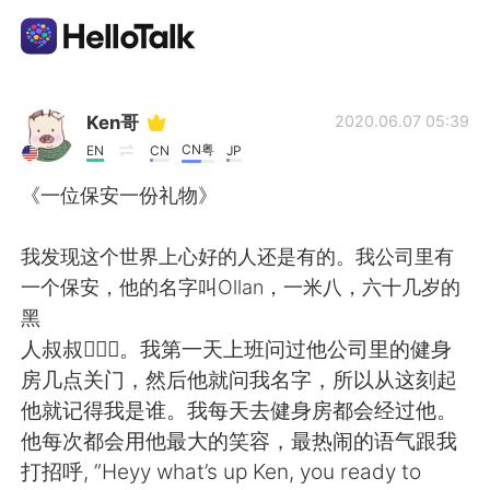
Appli d'échange linguistique
Ken哥
2020.06.07 05:39
CN粤
EN
CN
JP
AI Grammar Checker
《一位保安一份礼物》
Français
我发现这个世界上心好的人还是有的。我公司里有
一个保安，他的名字叫Ollan，一米八，六十几岁的
黑
English
简体中文
人叔叔🙎🏾‍♂️。我第一天上班问过他公司里的健身
房几点关门，然后他就问我名字，所以从这刻起
繁體中文
Español
他就记得我是谁。我每天去健身房都会经过他。
他每次都会用他最大的笑容，最热闹的语气跟我
العربية
Deutsch
打招呼, ”Heyy what’s up Ken, you ready to