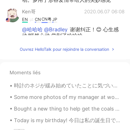
Ken哥
2020.06.07 06:08
CN粤
EN
CN
JP
@哈哈哈 @Bradley
谢谢纠正！😊 心生感
动/怦然心动 学到了哈哈哈
Bradley
2020.06.07 06:04
Ouvrez HelloTalk pour rejoindre la conversation
CN
EN
虽然现在没什么用
当
我还在存着因为对
我来说那片DVD不仅是一个DVD而是一
Moments liés
个一
份心意一个故事，每次想到都让我
心
惊肉跳
。
時計のネジが緩み始めていたことに気づいたので近くの修理店でネジをきちんと締め直しを依頼に持って行きました。 店内に入ると、店主さん、奥さん、息子さんが皆んな温かく迎えてくれました。時計を息子さ...
虽然现在没什么用
，但
我还在存着
，
因
Some more photos of my manager at work. Isn't she cute? 😊 Her name is Minamoto no Yoritomo〜 もっと可...
为对我来说那片DVD不仅是一个DVD而
是一份心意
、
一个故事，每次想到都让
Bought a new thing to help get the coals hot fast. I'm going to bring this thing back to China w...
我
怦然
心
动
。
Today is my birthday! 今日は私の誕生日です！ I went for a nice walk in the Sunshine. 私はサンシャインで素敵な散歩に行きました。 ...
Else
2020.06.07 06:01