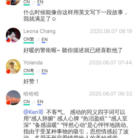
CN
EN
什么时候能像你这样用英文写下一段故事，
我就满足了☺
Leona Chang
2020.06.07 08:19
CN繁
EN
好暖的警衛喔~ 聽你描述就已經喜歡他了
Yolanda
2020.06.07 07:44
CN粤
EN
好赞！
哈哈哈
2020.06.07 06:32
CN
EN
@Ken哥
不客气。 感动的同义四字词可以
用"感人肺腑" 感人心脾 "热泪盈眶" "感人至
深" "备感温暖" "怦然心动"是心怦怦地跳动。
指由于受某种事物的吸引，思想情感起了波
动。多用于形容爱情带给人的美妙感觉