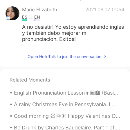
Marie Elizabeth
2021.06.07 01:54
ES
EN
A no desistir! Yo estoy aprendiendo inglés
y también debo mejorar mi
pronunciación. Éxitos!
Open HelloTalk to join the conversation
Related Moments
English Pronunciation Lesson👩🏿‍🏫 (Basic Saying's)Part 1 🗣️SPEAK!!Use a voice message to try and ...
A rainy Christmas Eve in Pennsylvania. I went out to look at birds with my brother and mom and da...
Good morning 😃🌞☀️ Happy Valentine’s Day! Remember, it doesn’t matter if your single, in a rel...
Be Drunk by Charles Baudelaire. Part 1 of 2. You have to be always drunk. That's all there is...