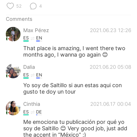
日本語
한국어
52
4
Русский
ไทย
Comments
Max Pérez
2021.06.23 12:26
Indonesia
Italiano
ES
EN
Türkçe
Tiếng Việt
That place is amazing, I went there two
months ago, I wanna go again 😊
Português
Dalia
2021.06.20 05:08
ES
EN
Yo soy de Saltillo si aun estas aqui con
gusto te doy un tour
Cinthia
2021.06.17 00:04
ES
DE
Me emociona tu publicación por qué yo
soy de Saltillo 😊 Very good job, just add
the accent in “México” :)