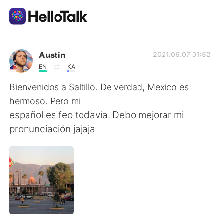
Language Exchange App
Austin
2021.06.07 01:52
EN
KA
AI Grammar Checker
Bienvenidos a Saltillo. De verdad, Mexico es
hermoso. Pero mi
English
español es feo todavía. Debo mejorar mi
pronunciación jajaja
简体中文
繁體中文
Español
العربية
Français
Deutsch