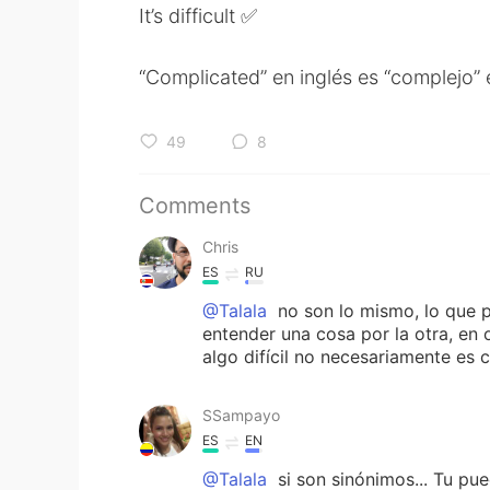
It’s difficult ✅
“Complicated” en inglés es “complejo” 
49
8
Comments
Chris
ES
RU
@Talala
no son lo mismo, lo que p
entender una cosa por la otra, en o
algo difícil no necesariamente es 
SSampayo
ES
EN
@Talala
si son sinónimos... Tu pu