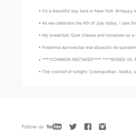
It’s a beautiful day here in New York ☀️Happy 
As we celebrate the 4th of July today, I saw th
My breakfast: Goat cheese and tomatoes on a toa
Podemos aprovechar esa situación de quedarnos
****COMMON MISTAKES**** ****BORED VS. BORI
The cocktail of tonight: Cosmopolitan. Vodka, or
Follow us