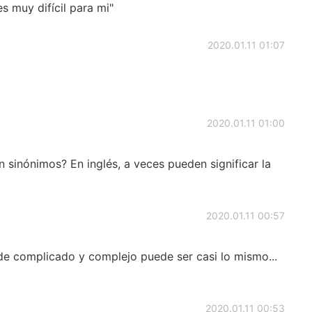
s muy difícil para mi"
2020.01.11 01:07
2020.01.11 01:00
n sinónimos? En inglés, a veces pueden significar la
2020.01.11 00:57
 de complicado y complejo puede ser casi lo mismo...
2020.01.11 00:53