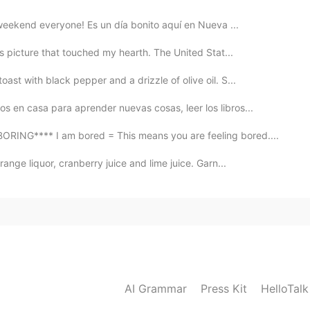
weekend everyone! Es un día bonito aquí en Nueva ...
is picture that touched my hearth. The United Stat...
st with black pepper and a drizzle of olive oil. S...
 en casa para aprender nuevas cosas, leer los libros...
NG**** I am bored = This means you are feeling bored....
ange liquor, cranberry juice and lime juice. Garn...
AI Grammar
Press Kit
HelloTal