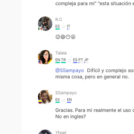
compleja para mi" "esta situación e
R.C
ES
IT
😉😄😶😮
Talala
EN
TR
ES
PT
JP
@SSampayo
Difícil y complejo so
misma cosa, pero en general no.
SSampayo
ES
EN
Gracias. Para mi realmente el uso
No en ingles?
Yhoel