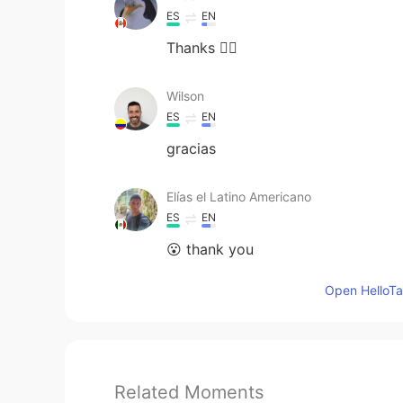
ES
EN
Thanks 🙇‍♂️
Wilson
ES
EN
gracias
Elías el Latino Americano
ES
EN
😮 thank you
Open HelloTal
Related Moments