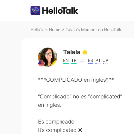
HelloTalk Home
>
Talala's Moment on HelloTalk
Talala
EN
TR
ES
PT
JP
***COMPLICADO en Inglés***
“Complicado” no es “complicated”
en inglés.
Es complicado:
It’s complicated ❌