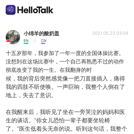
Language Exchange App
小绵羊的酸奶盖
2021.05.23 03:09
EN
CN
AI Grammar Checker
十五岁那年，我参加了一年一度的全国体操比赛。
没想到在这场比赛中，一个自己再熟悉不过的动作
English
彻底改变了我的一生。在我翻身的时
候，我的背后突然感觉像一把刀直接插入，痛得
我的四肢不听使唤。一声巨响，我整个人倒在了
简体中文
繁體中文
地上，失去了意识。
Español
العربية
在我醒来后，我听见了坐在一旁哭泣的妈妈和医
生的谈话。“你女儿恐怕一辈子都要坐轮椅
Français
Deutsch
了。”医生低着头无奈的说。听到这句话，我整个