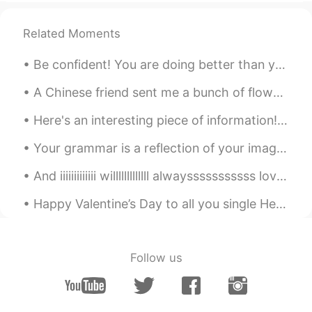
Luciana Chi
2021.05.23 04:10
Related Moments
CN
ES
写的真的很好！
Be confident! You are doing better than you think! There are two phrases I hear many students say...
Janssen
2021.05.23 03:44
A Chinese friend sent me a bunch of flowers. She said that this bunch of flowers can produce toot...
CN
EN
Here's an interesting piece of information! What is a cat-related idiom that you can use when a ...
好厉害，结尾可以再多一点点升华哦
Your grammar is a reflection of your image. Note: The Native speaker doesn't mean he/she should...
米茜
2021.05.23 03:42
And iiiiiiiiiiiii willlllllllllll alwaysssssssssss loveeeeeee youuuuuuuuuuuuuuu , the latest pop ...
CN
EN
写的很好啊
Happy Valentine’s Day to all you single HelloTalkers! Here is an orchid from Singapore’s botanica...
iiiiinter
2021.05.23 03:31
CN
EN
Follow us
写的比我好
竹林
2021.05.23 03:30