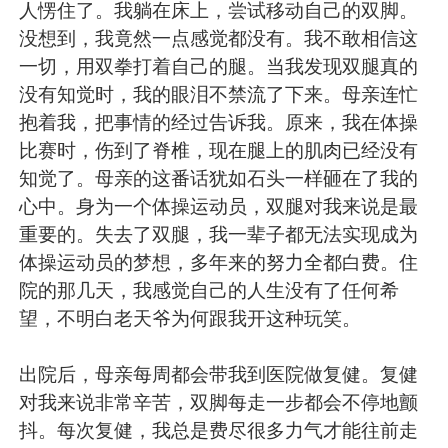
日本語
한국어
人愣住了。我躺在床上，尝试移动自己的双脚。
没想到，我竟然一点感觉都没有。我不敢相信这
Русский
ไทย
一切，用双拳打着自己的腿。当我发现双腿真的
没有知觉时，我的眼泪不禁流了下来。母亲连忙
Indonesia
Italiano
抱着我，把事情的经过告诉我。原来，我在体操
比赛时，伤到了脊椎，现在腿上的肌肉已经没有
Türkçe
Tiếng Việt
知觉了。母亲的这番话犹如石头一样砸在了我的
心中。身为一个体操运动员，双腿对我来说是最
Português
重要的。失去了双腿，我一辈子都无法实现成为
体操运动员的梦想，多年来的努力全都白费。住
院的那几天，我感觉自己的人生没有了任何希
望，不明白老天爷为何跟我开这种玩笑。
出院后，母亲每周都会带我到医院做复健。复健
对我来说非常辛苦，双脚每走一步都会不停地颤
抖。每次复健，我总是费尽很多力气才能往前走