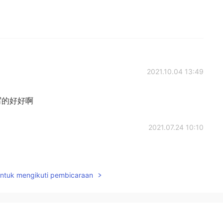
2021.10.04 13:49
写的好好啊
2021.07.24 10:10
untuk mengikuti pembicaraan
2021.05.23 14:22
！