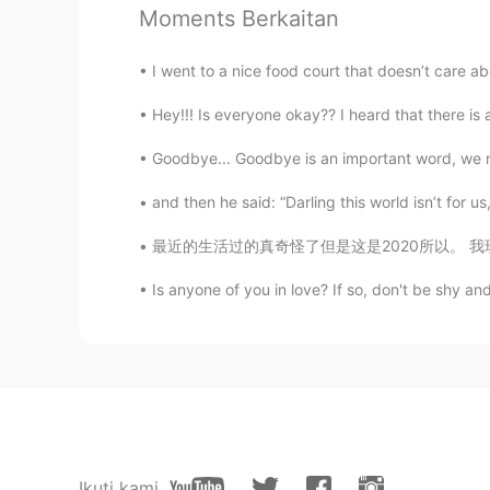
Moments Berkaitan
Ralf
CN
EN
I went to a nice food court that doesn’t care abou
自从双脚没有知觉后，我明白了应该
Hey!!! Is everyone okay?? I heard that there is 
自从双脚没有知觉后，我明白了应该
Goodbye... Goodbye is an important word, we mu
and then he said: “Darling this world isn’t for us, 
追梦
CN
EN
最近的生活过的真奇怪了但是这是2020所以。 我现在住和工作在Lake Louise我
这中文我的天
Is anyone of you in love? If so, don't be shy a
南浅
CN
EN
@Mr.Alan
就很厉害了👍👍
jio jio
CN
EN
Ikuti kami