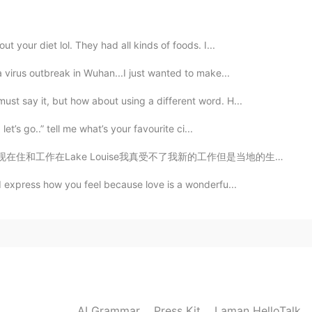
2021.05.23 14:22
t your diet lol. They had all kinds of foods. I...
珍惜和家人在一起的时间
和家人的陪伴
。
a virus outbreak in Wuhan...I just wanted to make...
珍惜和家人
陪伴
在一起的时间。
st say it, but how about using a different word. H...
let’s go..” tell me what’s your favourite ci...
2021.05.23 06:50
真受不了我新的工作但是当地的生活真么美所以没事。我的合同快要到期，到期以后我真不知道做什么。我知道现在也有好...
nd express how you feel because love is a wonderfu...
2021.05.23 05:23
2021.05.23 05:23
AI Grammar
Press Kit
Laman HelloTalk