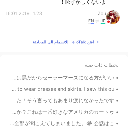
恥ずかしくないよ！
2019.11.23 16:01
Zou
EN
JP
ストーンヘンジ羨ましいです。ロンドンも
クリスマスイルミネーションがきれいそう
ですね。
افتح HelloTalk للانضمام الى المحادثة
2019.11.23 15:48
乗園 じょうえん
ES
JP
لحظات ذات صله
話しかけても大丈夫だと思います！以前、
メキシコ旅行中にメキシコ人女性に日本語
今日はセーラームーンになりました！🌙 ブロンドの髪は私に全然合わなくても、セーラームーンの制服が一番可愛いだから、セーラームンを選びました。髪の本当の色は黒だからセーラーマーズになる方がいい...
で話しかけられて、私は嬉しかったです！
패션 ファッション What kind of fashion do you like? I only like to wear dresses and skirts. I saw this ou...
先週はドイツに遊びに行きました。3年間ぶりに外国へ行きました。 ベーリンに一泊しか滞在しなくても、ほぼ全ての観光地に行けました。その日は二万歩以上歩きました！そう言ってもあまり疲れなかったです...
アッパくんのぬいぐるみが着いた！嬉しい！😭 最近、レポートを書きながら、「Avatar: The Last Airbender」をまた見てました。知ってますか？これは一番好きなアメリカのカートゥ...
普段行くジムにはサウナがあって、更衣室にあります。昨日はサウナにいるおばさんたちはのんびりに会話してました。声があまりにも大きかったので更衣室にいた人は全部が聞こえてしまいました。😂 会話はこ...