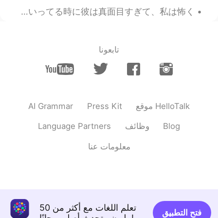
最近、親友は新しい彼氏がいるから、あまり話せないです。🥲私も幸せですが以前は毎日話してました。そして、新しい彼氏さんは兵隊なので、時々、私は彼女に内輪ネタといってる時に彼は真面目すぎて、私は怖く...
تابعونا
AI Grammar
Press Kit
موقع HelloTalk
Language Partners
وظائف
Blog
معلومات عنا
تعلم اللغات مع أكثر من 50
فتح التطبيق
مليون متحدث أصلي مجانًا!