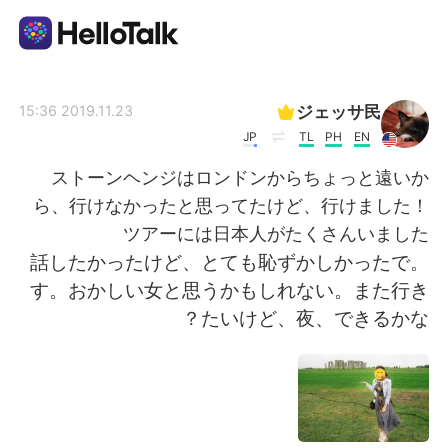
تطبيق تبادل اللغة
ジェッサ民
2019.11.23 15:36
JP
TL
PH
EN
AI Grammar Checker
ストーンヘンジはロンドンからちょっと遠いか
ら、行けなかったと思ってたけど、行けました！
العربية
ツアーには日本人がたくさんいました
。話したかったけど、とても恥ずかしかったで
す。おかしい女と思うかもしれない。また行き
English
简体中文
たいけど、夜、できるかな？
繁體中文
Español
Français
Deutsch