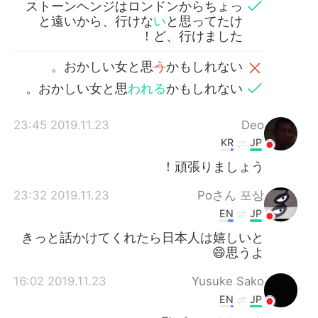
ストーンヘンジはロンドンからちょっ
と遠いから、行けな
い
と思ってたけ
ど、行けました！
おかしい女と思
う
かもしれない。
おかしい女と思
われる
かもしれない。
2019.11.23 23:45
Deo
KR
JP
頑張りましょう！
2019.11.23 23:32
Poさん 포상
EN
JP
きっと話かけてくれたら日本人は嬉しいと
思うよ😄
2019.11.23 16:02
Yusuke Sako
EN
JP