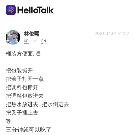
แอปแลกเปลี่ยนทางภาษา
林俊熙
2021.04.01 21:27
KR
EN
AI Grammar Checker
桶装方便面,,🍜
ไทย
把包装撕开
把盖子打开一点
把调料包撕开
English
简体中文
把调料包放进去
把热水放进去=把水倒进去
繁體中文
Español
把叉子插上去
等
العربية
Français
三分钟就可以吃了