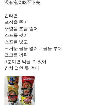
Deutsch
日本語
没有泡菜吃不下去
한국어
Русский
컵라면
포장을 뜯어
Indonesia
Italiano
뚜껑을 조금 뜯어
스프를 찢어
Türkçe
Tiếng Việt
스프를 넣고
뜨거운 물을 넣어 = 물을 부어
Português
포크를 끼워
3분이면 먹을 수 있어
김치 없인 못 먹어