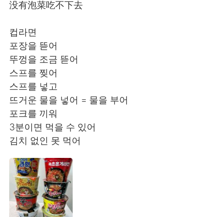
Deutsch
日本語
没有泡菜吃不下去
한국어
Русский
컵라면
포장을 뜯어
ไทย
Indonesia
뚜껑을 조금 뜯어
스프를 찢어
Türkçe
Tiếng Việt
스프를 넣고
뜨거운 물을 넣어 = 물을 부어
Português
포크를 끼워
3분이면 먹을 수 있어
김치 없인 못 먹어