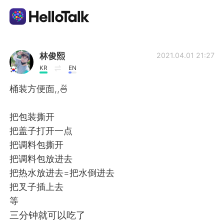
App di scambio linguistico
林俊熙
2021.04.01 21:27
KR
EN
AI Grammar Checker
桶装方便面,,🍜
Italiano
把包装撕开
把盖子打开一点
把调料包撕开
English
简体中文
把调料包放进去
把热水放进去=把水倒进去
繁體中文
Español
把叉子插上去
等
العربية
Français
三分钟就可以吃了