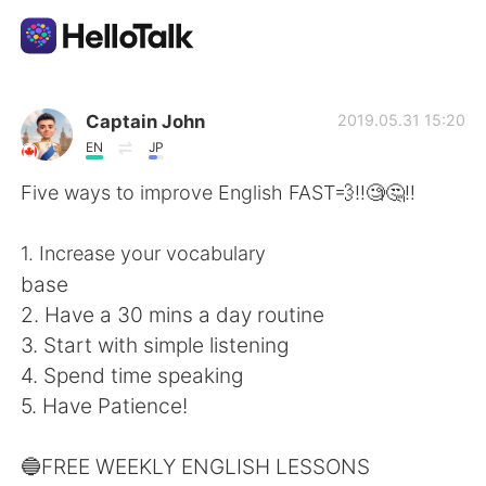
แอปแลกเปลี่ยนทางภาษา
Captain John
2019.05.31 15:20
EN
JP
AI Grammar Checker
Five ways to improve English FAST💨‼️🧐🤔‼️
ไทย
1. Increase your vocabulary
base
2. Have a 30 mins a day routine
English
简体中文
3. Start with simple listening
4. Spend time speaking
繁體中文
Español
5. Have Patience!
العربية
Français
🔵FREE WEEKLY ENGLISH LESSONS