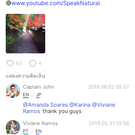
Deutsch
日本語
🔴
www.youtube.com/SpeakNatural
한국어
Русский
Indonesia
Italiano
Türkçe
Tiếng Việt
Português
63
4
แสดงความคิดเห็น
Captain John
2019.06.02 05:07
EN
JP
@Amanda Soares @Karina @Viviane
Ramos
thank you guys
Viviane Ramos
2019.05.31 15:56
PT
EN