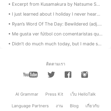
Excerpt from Kusamakura by Natsume Soseki. Yes, a poem, a painting, can draw the sting of troubl...
I just learned about I holiday I never heard. But Happy National Day to China. Are there anymore ...
Ryan’s Word Of The Day: Bewildered (adj.) Meaning: Confused Example (1): “I am constantly left...
Me gusta ver fútbol con comentaristas que hablan español porque cuando hay un gol: Gooooooooool ...
Didn't do much much today, but I made some major strides towards reconnecting with my home. Fligh...
ติดตามเรา
AI Grammar
Press Kit
เว็บ HelloTalk
Language Partners
งาน
Blog
เกี่ยวกับ