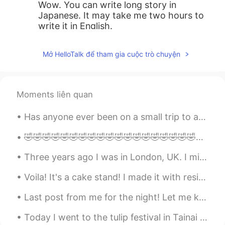
Wow. You can write long story in
Japanese. It may take me two hours to
write it in English.
Mở HelloTalk để tham gia cuộc trò chuyện
Moments liên quan
Has anyone ever been on a small trip to a resort by themselves? And did everything alone? If ye...
🤣🤣🤣🤣🤣🤣🤣🤣🤣🤣🤣🤣🤣🤣🤣🤣🤣🤣🤣🤣🤣🤣🤣🤣🤣🤣🤣🤣🤣🤣🤣🤣🤣🤣🤣🤣🤣🤣🤣🤣🤣🤣🤣🤣🤣🤣🤣🤣🤣🤣🤣🤣🤣🤣🤣🤣
Three years ago I was in London, UK. I miss it! I want to move there one day, but for now that’s ...
Voila! It's a cake stand! I made it with resin! Me new hobby is resin art/ all things resin ☺☺☺😜😍👍
Last post from me for the night! Let me know if you have ever been to these places or want to go ...
Today I went to the tulip festival in Tainai city (胎内市）then moved onto Fujitsukahama beach and fi...