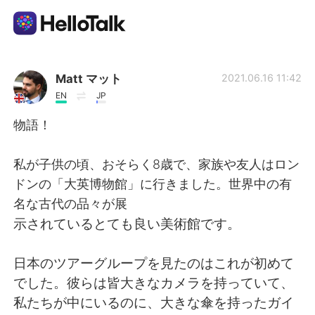
Ứng dụng trao đổi ngôn ngữ
Matt マット
2021.06.16 11:42
EN
JP
AI Grammar Checker
物語！
Tiếng Việt
私が子供の頃、おそらく8歳で、家族や友人はロン
ドンの「大英博物館」に行きました。世界中の有
名な古代の品々が展
English
简体中文
示されているとても良い美術館です。
繁體中文
Español
日本のツアーグループを見たのはこれが初めて
でした。彼らは皆大きなカメラを持っていて、
العربية
Français
私たちが中にいるのに、大きな傘を持ったガイ