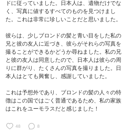
Deutsch
日本語
ドに従っていました。日本人は、遺物だけでな
く、写真に値するすべてのものを見つけまし
한국어
Русский
た。これは非常に珍しいことだと思いました。
ไทย
Indonesia
彼らは、少しブロンドの髪と青い目をした私の
兄と彼の友人に近づき、彼らがそれらの写真を
Italiano
Türkçe
撮ることができるかどうか尋ねました。私の兄
と彼の友人は同意したので、日本人は彼らの周
Português
りに群がり、たくさんの写真を撮りました。日
本人はとても興奮し、感謝していました。
これは予想外であり、ブロンドの髪の人々の特
徴はこの国ではごく普通であるため、私の家族
はこれをユーモラスだと感じました！
48
8