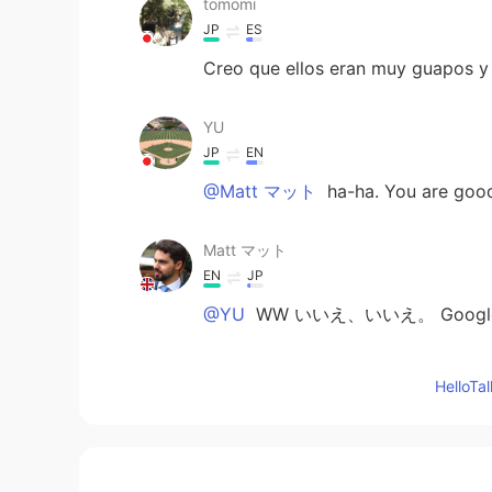
tomomi
JP
ES
Creo que ellos eran muy guapos y t
YU
JP
EN
@Matt マット
ha-ha. You are goo
Matt マット
EN
JP
@YU
WW いいえ、いいえ。 Goo
YU
Hello
JP
EN
Wow. You can write long story in J
English.