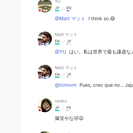
YU
JP
EN
@Matt マット
I think so.😄
Matt マット
EN
JP
@YU
はい。私は世界で最も謙虚な人
Matt マット
EN
JP
@tomomi
Pues, creo que no... Jaj
naoko
JP
FR
爆笑やな🤣😅