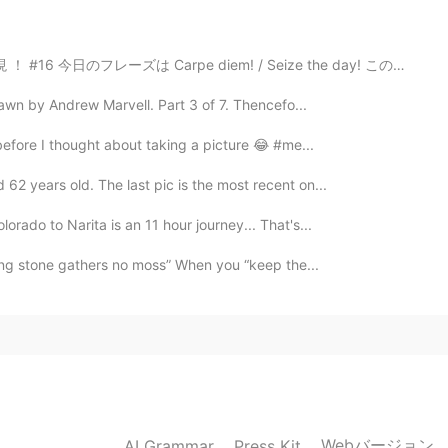
pe diem! / Seize the day! このフレスはめちゃ好き！ 説明: [Carpe di...
wn by Andrew Marvell. Part 3 of 7. Thencefo...
t before I thought about taking a picture 😂 #me...
62 years old. The last pic is the most recent on...
lorado to Narita is an 11 hour journey... That's...
lling stone gathers no moss” When you “keep the...
Webバージョン
AI Grammar
Press Kit