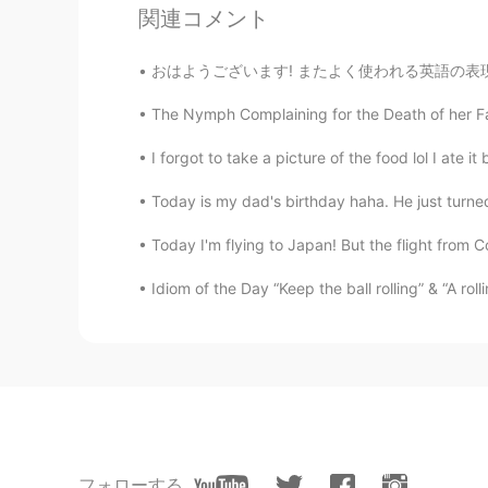
関連コメント
おはようございます! またよく使われる英語の表現 ！ #16 今日のフレーズは Car
The Nymph Complaining for the Death of her Fa
I forgot to take a picture of the food lol I ate i
Today is my dad's birthday haha. He just turned 
Today I'm flying to Japan! But the flight from Co
Idiom of the Day “Keep the ball rolling” & “A ro
フォローする