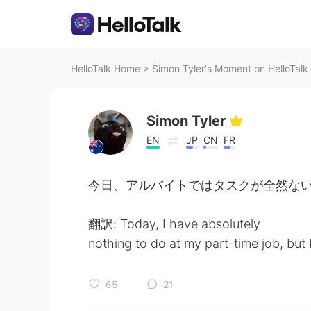
HelloTalk Home
>
Simon Tyler's Moment on HelloTalk
Simon Tyler
EN
JP
CN
FR
今日、アルバイトではタスクが全然ない
翻訳: Today, I have absolutely
nothing to do at my part-time job, but 
65
21