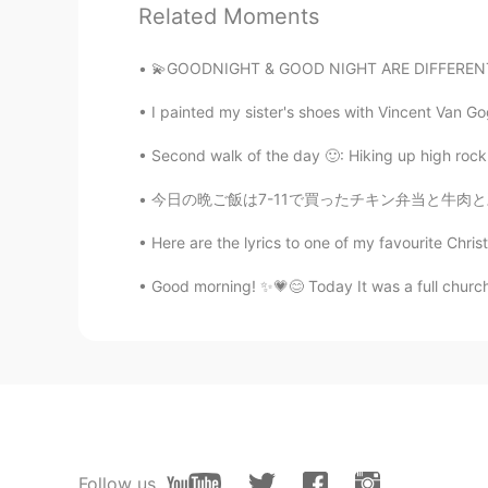
Related Moments
Aya
💫GOODNIGHT & GOOD NIGHT ARE DIFFERENT✨ 🌙go
JP
EN
今日、アルバイトでは
タスク
が全然
I painted my sister's shoes with Vincent Van Gogh
今日、アルバイトでは
やること
が全
Second walk of the day 🙂: Hiking up high rock M
今日の晩ご飯は7-11で買ったチキン弁当と牛肉と豆腐です。😊🍱美味しそう！いただきま
Peko
JP
EN
Here are the lyrics to one of my favourite Christ
わかる…それ 笑
Good morning! ✨💗😊 Today It was a full church
Naomi
JP
EN
DE
FR
佇む Standing there for a while wit
Tomoko 도모코
JP
KR
Follow us