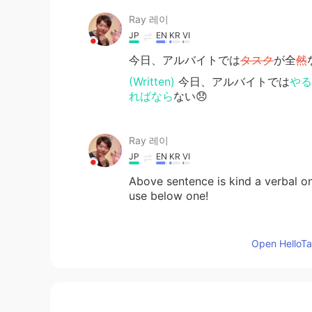
Ray 레이
JP
EN
KR
VI
今日、アルバイトでは
タスク
が全
然
(Written)
今日、アルバイトでは
やる
ればなら
ない😞
Ray 레이
JP
EN
KR
VI
Above sentence is kind a verbal on
use below one!
Ray 레이
Open HelloTal
JP
EN
KR
VI
今日、アルバイトでは
タスク
が全然
今日、アルバイトでは
やること
が全