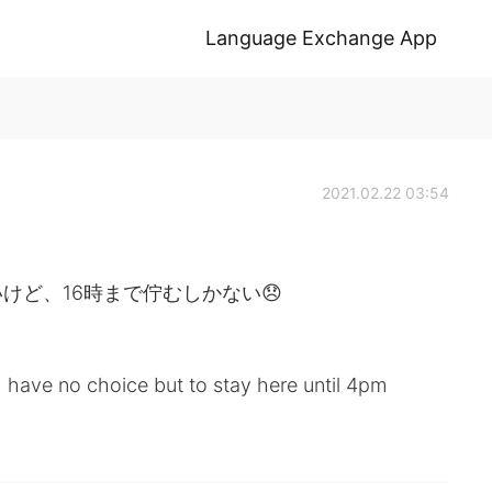
Language Exchange App
2021.02.22 03:54
けど、16時まで佇むしかない😞
I have no choice but to stay here until 4pm