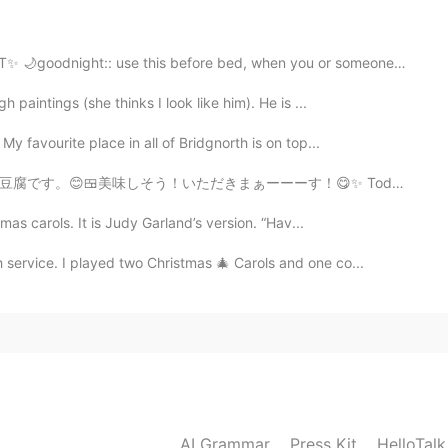
2021.02.22 04:44
odnight:: use this before bed, when you or someone els...
ないけど、16時まで佇むしかない😞
 paintings (she thinks I look like him). He is ...
然ないけど、16時まで佇むしかない😞
y favourite place in all of Bridgnorth is on top...
ぁーーーす！😋✨ Today’s dinner is chicken bento and meat with...
2021.02.22 04:38
mas carols. It is Judy Garland’s version. “Hav...
 service. I played two Christmas 🎄 Carols and one co...
2021.02.22 04:30
h nothing to do
2021.02.22 04:22
AI Grammar
Press Kit
HelloTal