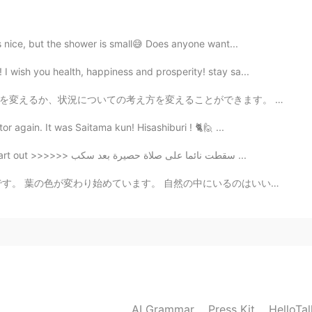
2021.02.22 04:44
's nice, but the shower is small😅 Does anyone want...
ないけど、16時まで佇むしかない😞
 wish you health, happiness and prosperity! stay sa...
然ないけど、16時まで佇むしかない😞
とができます。 いずれにせよ、不幸を選ぶことは生きる方法ではありません。☺️✨ Remember, if ...
r again. It was Saitama kun! Hisashiburi ! 🐈🙋 ...
2021.02.22 04:38
Fell asleep on a mat prayer after poured my heart out >>>>>> سقطت نائما على صلاة حصيرة بعد سكب ...
の中にいるのはいい日です。 Finally autumn is here. the days are st...
2021.02.22 04:30
h nothing to do
2021.02.22 04:22
AI Grammar
Press Kit
HelloTa