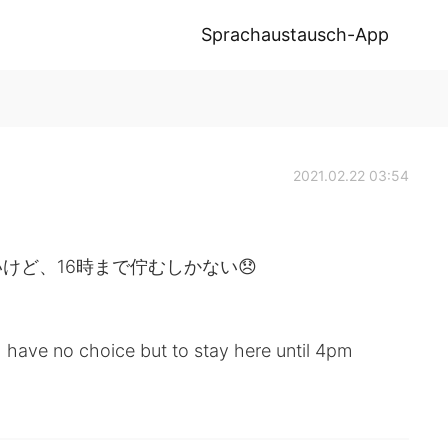
Sprachaustausch-App
2021.02.22 03:54
けど、16時まで佇むしかない😞
I have no choice but to stay here until 4pm