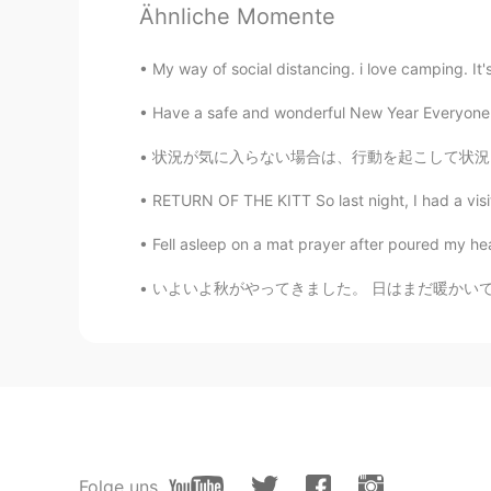
Ähnliche Momente
Aya
My way of social distancing. i love camping. It
JP
EN
今日、アルバイトでは
タスク
が全然
Have a safe and wonderful New Year Everyone! I
今日、アルバイトでは
やること
が全
状況が気に入らない場合は、行動を起こして状況を変えるか、状況についての考え方を変えるこ
RETURN OF THE KITT So last night, I had a visito
Peko
JP
EN
わかる…それ 笑
いよいよ秋がやってきました。 日はまだ暖かいです。 葉の色が変わり始めています。 自然
Naomi
JP
EN
DE
FR
佇む Standing there for a while wit
Tomoko 도모코
JP
KR
Folge uns