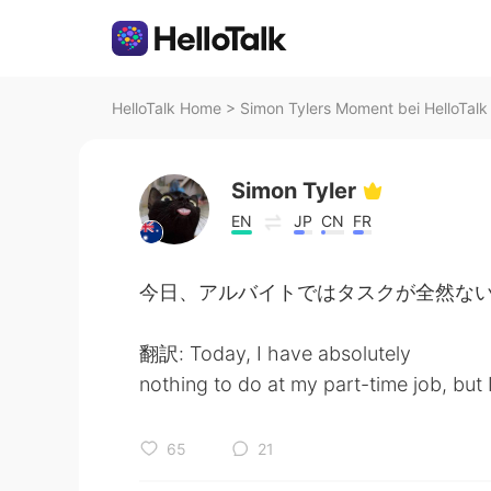
HelloTalk Home
>
Simon Tylers Moment bei HelloTalk
Simon Tyler
EN
JP
CN
FR
今日、アルバイトではタスクが全然ない
翻訳: Today, I have absolutely
nothing to do at my part-time job, but 
65
21