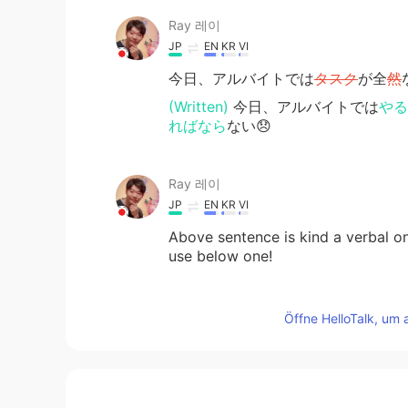
Ray 레이
JP
EN
KR
VI
今日、アルバイトでは
タスク
が全
然
(Written)
今日、アルバイトでは
やる
ればなら
ない😞
Ray 레이
JP
EN
KR
VI
Above sentence is kind a verbal on
use below one!
Ray 레이
Öffne HelloTalk, um 
JP
EN
KR
VI
今日、アルバイトでは
タスク
が全然
今日、アルバイトでは
やること
が全