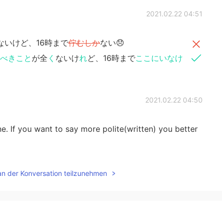
2021.02.22 04:51
ないけど、16時まで
佇むしか
ない😞
べきこと
が全
く
ないけ
れ
ど、16時まで
ここにいなけ
2021.02.22 04:50
e. If you want to say more polite(written) you better
2021.02.22 04:47
an der Konversation teilzunehmen
ないけど、16時まで
佇む
しかない😞
然ないけど、16時まで
ここにいる
しかない😞