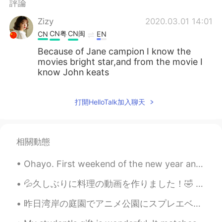
評論
Zizy
2020.03.01 14:01
CN粤
CN闽
CN
EN
Because of Jane campion I know the
movies bright star,and from the movie I
know John keats
打開HelloTalk加入聊天
相關動態
Ohayo. First weekend of the new year and Bandit and I are hangout with my brother watching a Net...
💦久しぶりに料理の動画を作りました！🤣 チャネル本当に半年も放置しましたね😅 今回は家で簡単に作れるホイコーローや春巻と中華卵スープの動画ですよ😉中華料理🥡🥢好きなみなさん是非観てみてください💕...
昨日湾岸の庭園でアニメ公園にスプレエベントへ行きました！😆 僕を選んだキアラはワンピースのハンコックです。彼女は長くて黒い髪があるし、姿も似合おうし、とてもいい選択ですね！かつらを着用するは暑い...