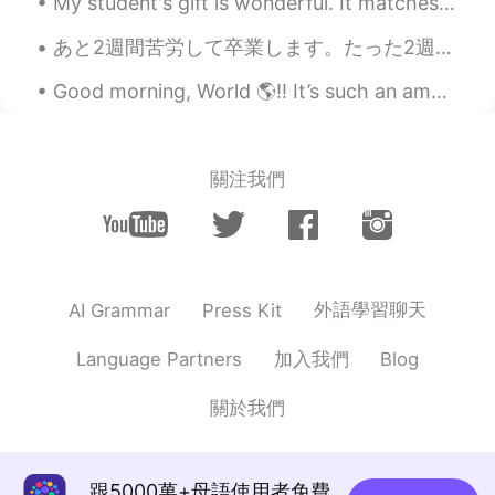
My student's gift is wonderful. It matches my jacket haha. Now I have 15 days off of work. Going...
あと2週間苦労して卒業します。たった2週間！めっちゃ嬉しい！学士号を取得します。😭😄一生懸命やってくれた…そしてもうすぐ終わりだ！ Two more weeks of struggling a...
Good morning, World 🌎!! It’s such an amazing Saturday. ☀️ I woke up feeling renewed! Life is ...
關注我們
外語學習聊天
AI Grammar
Press Kit
加入我們
Language Partners
Blog
關於我們
跟5000萬+母語使用者免費