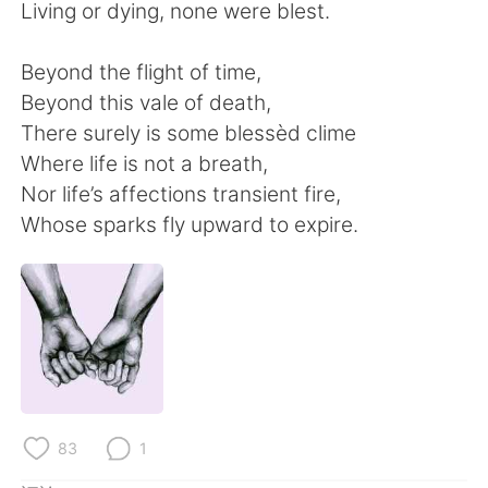
日本語
한국어
Living or dying, none were blest.
Русский
ไทย
Beyond the flight of time,
Beyond this vale of death,
Indonesia
Italiano
There surely is some blessèd clime
Where life is not a breath,
Türkçe
Tiếng Việt
Nor life’s affections transient fire,
Whose sparks fly upward to expire.
Português
83
1