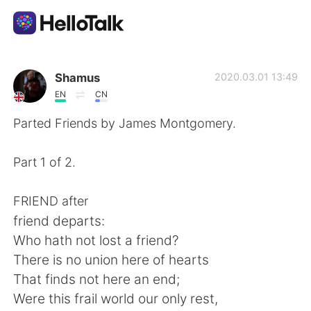
語言交換應用
Shamus
2020.03.01 13:49
EN
CN
AI Grammar Checker
Parted Friends by James Montgomery.
繁體中文
Part 1 of 2.
FRIEND after
English
简体中文
friend departs:
Who hath not lost a friend?
Español
العربية
There is no union here of hearts
That finds not here an end;
Français
Deutsch
Were this frail world our only rest,