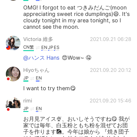
OMG! I forgot to eat つきみだんご(moon
appreciating sweet rice dumplings)😄. It's
cloudy tonight in my area tonight, so I
cannot see the moon.
Victoria 維多
2021.09.21 06:28
CN繁
EN
JP
ES
@ハンス Hans
😍Wow~ 🤤
Hiyoちゃん
2021.09.20 20:12
JP
EN
I want to try them😋
rimi
2021.09.20 15:46
JP
EN
お月見アイス🍨、おいしそうですね😋 我が
家では毎年、白玉粉ともち粉を混ぜてお団
子を作ります🎑。今年は娘から 『焼き団子