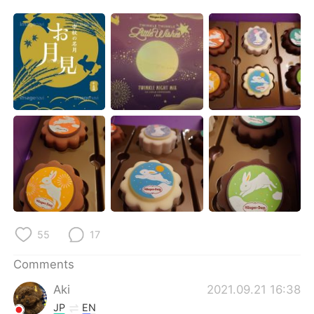
日本語
한국어
Русский
ไทย
Indonesia
Italiano
Türkçe
Tiếng Việt
Português
55
17
Comments
Aki
2021.09.21 16:38
JP
EN