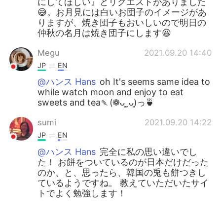
にしてほしい』とリクエストがありました
😅。お月見には白いお団子のイメージがあ
りますが、焼き団子もおいしいので明日の
仲秋の名月は焼き団子にします😆
Megu
2021.09.20 14:40
JP
EN
@ハンス Hans
oh It's seems same idea to
while watch moon and enjoy to eat
sweets and tea🍡(❁ᴗ͈ˬᴗ͈)っ🍵
sumi
2021.09.20 14:22
JP
EN
@ハンス Hans
完全に私の思い違いでし
た！ お餅をついているのが日本だけだった
のか、と、思ったら、韓国の兎も餅つきし
ているようですね。 教えていただいたサイ
トでよく勉強します！
ハンス Hans
2021.09.20 14:10