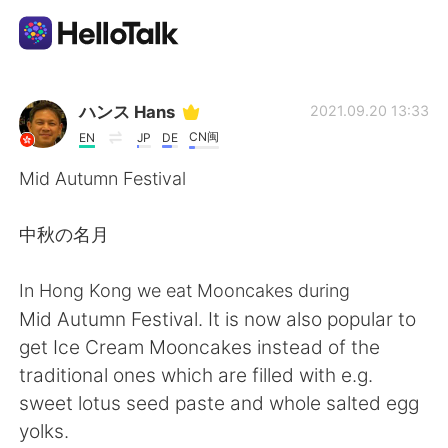
Language Exchange App
ハンス Hans
2021.09.20 13:33
CN闽
EN
JP
DE
AI Grammar Checker
Mid Autumn Festival
English
中秋の名月
In Hong Kong we eat Mooncakes during
简体中文
繁體中文
Mid Autumn Festival. It is now also popular to
get Ice Cream Mooncakes instead of the
Español
العربية
traditional ones which are filled with e.g.
sweet lotus seed paste and whole salted egg
Français
Deutsch
yolks.