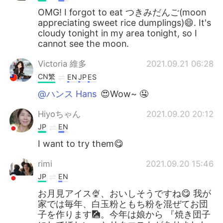
OMG! I forgot to eat つきみだんご(moon
appreciating sweet rice dumplings)😄. It's
cloudy tonight in my area tonight, so I
cannot see the moon.
Victoria 維多
2021.09.21 06:28
CN繁
EN
JP
ES
@ハンス Hans
😍Wow~ 🤤
Hiyoちゃん
2021.09.20 20:12
JP
EN
I want to try them😋
rimi
2021.09.20 15:46
JP
EN
お月見アイス🍨、おいしそうですね😋 我が
家では毎年、白玉粉ともち粉を混ぜてお団
子を作ります🎑。今年は娘から 『焼き団子