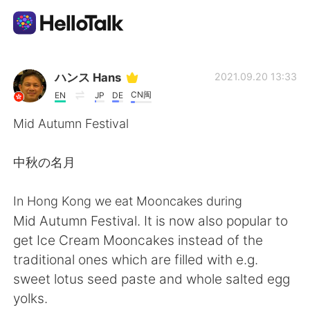
แอปแลกเปลี่ยนทางภาษา
ハンス Hans
2021.09.20 13:33
CN闽
EN
JP
DE
AI Grammar Checker
Mid Autumn Festival
ไทย
中秋の名月
In Hong Kong we eat Mooncakes during
English
简体中文
Mid Autumn Festival. It is now also popular to
get Ice Cream Mooncakes instead of the
繁體中文
Español
traditional ones which are filled with e.g.
sweet lotus seed paste and whole salted egg
العربية
Français
yolks.