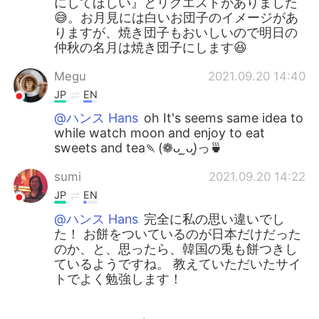
にしてほしい』とリクエストがありました
😅。お月見には白いお団子のイメージがあ
りますが、焼き団子もおいしいので明日の
仲秋の名月は焼き団子にします😆
Megu
2021.09.20 14:40
JP
EN
@ハンス Hans
oh It's seems same idea to
while watch moon and enjoy to eat
sweets and tea🍡(❁ᴗ͈ˬᴗ͈)っ🍵
sumi
2021.09.20 14:22
JP
EN
@ハンス Hans
完全に私の思い違いでし
た！ お餅をついているのが日本だけだった
のか、と、思ったら、韓国の兎も餅つきし
ているようですね。 教えていただいたサイ
トでよく勉強します！
ハンス Hans
2021.09.20 14:10