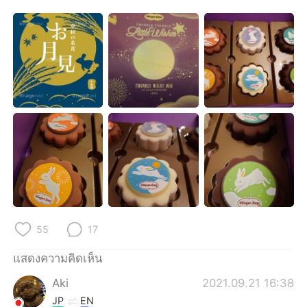
Deutsch
日本語
한국어
Русский
Indonesia
Italiano
Türkçe
Tiếng Việt
Português
55
17
แสดงความคิดเห็น
Aki
2021.09.21 16:38
JP
EN