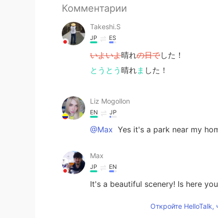
Комментарии
Takeshi.S
JP
ES
いよいよ
晴れ
の日で
した！
とうとう
晴れ
ま
した！
Liz Mogollon
EN
JP
@Max
Yes it's a park near my hom
Max
JP
EN
It's a beautiful scenery! Is here 
Откройте HelloTalk,