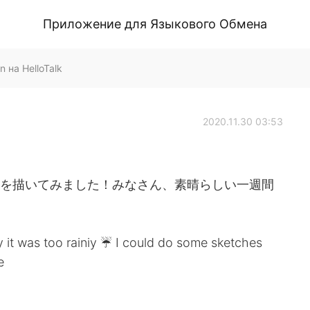
Приложение для Языкового Обмена
 на HelloTalk
2020.11.30 03:53
絵を描いてみました！みなさん、素晴らしい一週間
ely it was too rainiy ☔ I could do some sketches
e