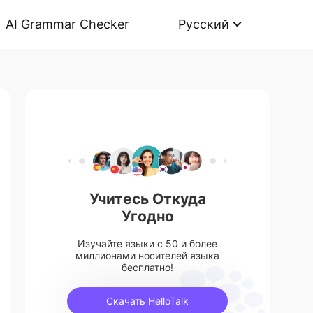
AI Grammar Checker
Русский
Учитесь Откуда
Угодно
Изучайте языки с 50 и более
миллионами носителей языка
бесплатно!
Скачать HelloTalk