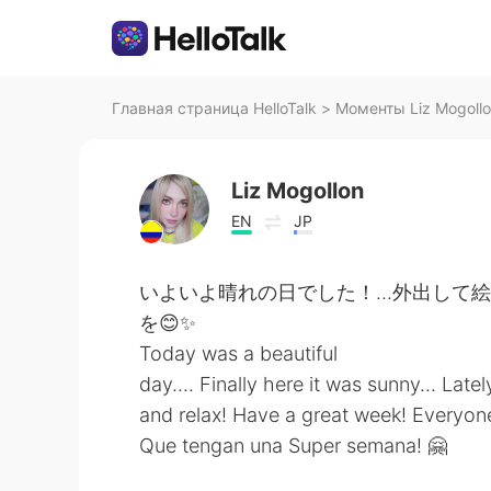
Главная страница HelloTalk
>
Моменты Liz Mogollon
Liz Mogollon
EN
JP
いよいよ晴れの日でした！…外出して
を😊✨
Today was a beautiful
day.... Finally here it was sunny... Lat
and relax! Have a great week! Everyon
Que tengan una Super semana! 🤗