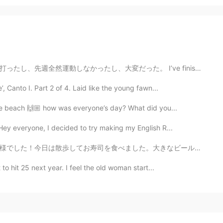
た。 I’ve finished Jiu Jitsu. As it was already hot, be...
Canto I. Part 2 of 4. Laid like the young fawn...
 the beach 🙌🏼 how was everyone’s day? What did you...
ey everyone, I decided to try making my English R...
大きなビールも2杯飲みました🍺😁今夜、のんびりして映画を見る予定です。 4連休なので、皆さん、どんな予定...
t to hit 25 next year. I feel the old woman start...