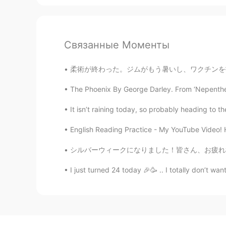
Связанные Моменты
柔術が終わった。ジムがもう暑いし、ワクチンを打ったし、先週全然運動しなかったし、大変だっ
The Phoenix By George Darley. From ‘Nepenthe’, 
It isn’t raining today, so probably heading to
English Reading Practice - My YouTube Video! H
シルバーウィークになりました！皆さん、お疲れ様でした！今日は散歩してお寿司を食べました。
I just turned 24 today 🎉🥳 .. I totally don’t wan