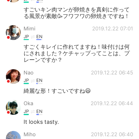
すごいキン肉マンが卵焼きを真剣に作って
る風景が素敵🥳フワフワの卵焼きですね！
Mimi
2019.12.22 07:01
JP
EN
すごくキレイに作れてますね！味付けは何
にされました？ケチャップってことは、プ
レーンですか？
Nao
2019.12.22 06:45
JP
EN
綺麗な形！すごいですね😃
Oka
2019.12.22 06:44
JP
EN
It looks tasty.
Miho
2019.12.22 06:40