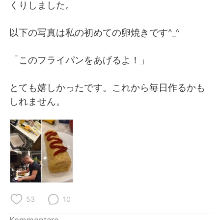
日本語
한국어
くりしました。
Русский
ไทย
以下の写真は私の初めての卵焼きです^_^
Indonesia
Italiano
「このフライパンをあげるよ！」
Türkçe
Tiếng Việt
とても嬉しかったです。これから毎日作るかも
しれません。
Português
53
10