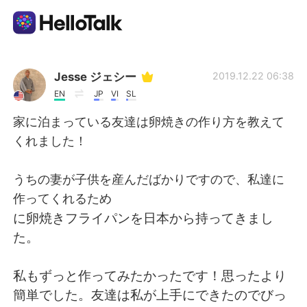
Sprachaustausch-App
Jesse ジェシー
2019.12.22 06:38
EN
JP
VI
SL
AI Grammar Checker
家に泊まっている友達は卵焼きの作り方を教えて
くれました！
Deutsch
うちの妻が子供を産んだばかりですので、私達に
作ってくれるため
English
简体中文
に卵焼きフライパンを日本から持ってきまし
た。
繁體中文
Español
私もずっと作ってみたかったです！思ったより
العربية
Français
簡単でした。友達は私が上手にできたのでびっ