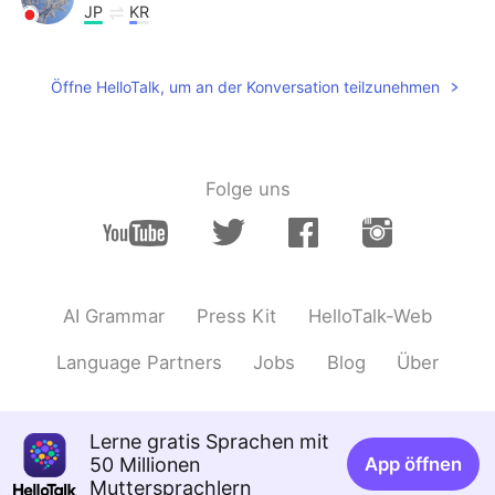
JP
KR
綺麗な卵焼き！！とても美味しそうです🤤
🤤
Öffne HelloTalk, um an der Konversation teilzunehmen
Haruka
2019.12.22 06:40
JP
EN
とても上手ですね〜🥚優しいお友達です
Folge uns
ね〜！
あかりAkari
2019.12.22 06:40
JP
EN
私よりも上手です😳😆✨
AI Grammar
Press Kit
HelloTalk-Web
Language Partners
Jobs
Blog
Über
Lerne gratis Sprachen mit
50 Millionen
App öffnen
Muttersprachlern