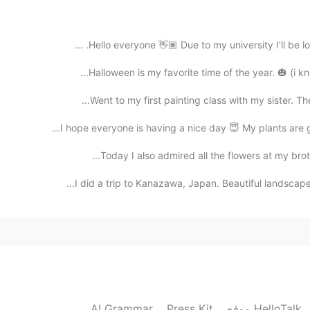
Hello everyone 👋🏽 Due to my university I’ll be lo
2020.03.30 05:37
Halloween is my favorite time of the year. 🎃 (i kn
Went to my first painting class with my sister. Th
2020.03.30 05:06
Today I also admired all the flowers at my brothe
I did a trip to Kanazawa, Japan. Beautiful landscape
2020.03.30 04:38
ㅋㅋㅋㅋㅋㅋㅋㅋㅋㅋㅋㅋ아빠 산책 시켜드려야 하는 딸ㅋㅋㅋㅋㅋㅋㅋㅋㅋ귀여워요🤣🤣👍
2020.03.30 04:27
AI Grammar
Press Kit
موقع HelloTalk