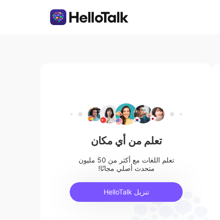
تعلم من أي مكان
تعلم اللغات مع أكثر من 50 مليون
متحدث أصلي مجانًا!
تنزيل HelloTalk