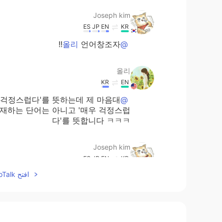
Joseph kim
ES
JP
EN
KR
언어창조자!!
@올리
올리
KR
EN
 '걱정스럽다'를 뜻하는데 제 마음대
@Joseph kim
존재하는 단어는 아니고 '매우 걱정스럽
다'를 뜻합니다 ㅋㅋㅋ
Joseph kim
ES
JP
EN
KR
افتح HelloTalk للانضمام الى المحادثة
 lot = worry about you a lot 인가요?
Chan
RU
KR