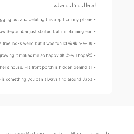
لحظات ذات صله
재밋는데 ㄷㄷ
gging out and deleting this app from my phone. ...
Michaela
EN
KR
ow September just started but i’m planning earl...
ㅋㅋㅋㅋㅋㅋ나도 확찐자에요!!ㅋㅋ
e tree looks weird but it was fun lol 😆😂 오늘 밤...
Joseph kim
😇I hope everyone is having a nice day 😇 My plants are growing it makes me so happy 😁 😊☀️ I hope...
ES
JP
EN
KR
r's house. His front porch is hidden behind all...
ㅋㅋ 너무 재미있어요 ㅋㅋㅋ
 is something you can always find around Japa...
BB
CN
EN
KR
👍👍
올리
Language Partners
وظائف
Blog
معلومات عنا