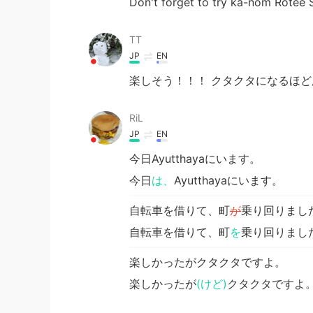
Don't forget to try ka-nom Rotee S
TT
JP
EN
楽しそう！！！ クタクタになるほど広いんですね
RiL
JP
EN
今日Ayutthayaにいます。
今日
は、
Ayutthayaにいます。
自転車を借りて、町
が
乗り回りまし
自転車を借りて、町
を
乗り回りまし
楽しかったがクタクタですよ。
楽しかったが
(けど)
クタクタですよ