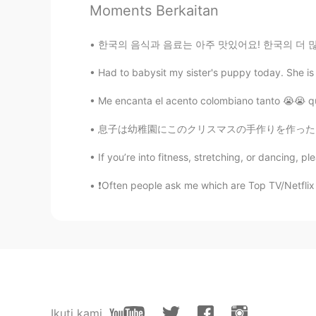
Moments Berkaitan
自転車を借りて、町
で
乗り回りまし
楽しかったがクタクタですよ。
한국의 음식과 음료는 아주 맛있어요! 한국의 더 많은 곳을 방문하고 싶지만 발목
楽しかったが
、
クタクタですよ。
Had to babysit my sister's puppy today. She is
Me encanta el acento colombiano tanto 😭😭 q
息子は幼稚園にこのクリスマスの手作りを作った My son made these in 
If you’re into fitness, stretching, or dancing, 
❗Often people ask me which are Top TV/Netflix
Ikuti kami