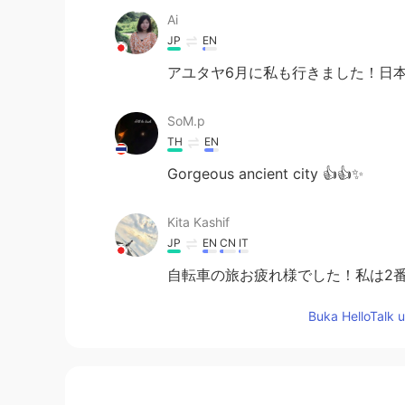
Ai
JP
EN
アユタヤ6月に私も行きました！日本
SoM.p
TH
EN
Gorgeous ancient city 👍👍✨
Kita Kashif
JP
EN
CN
IT
自転車の旅お疲れ様でした！私は2番
っくり休んでください。 Have a nice t
Buka HelloTalk 
Tsuka
JP
EN
自転車を借りて、町
が
乗り回りまし