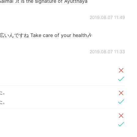
aimai .it is the signature of Ayutthaya
2019.08.07 11:49
 Take care of your health🎶
2019.08.07 11:33
た。
た。
。