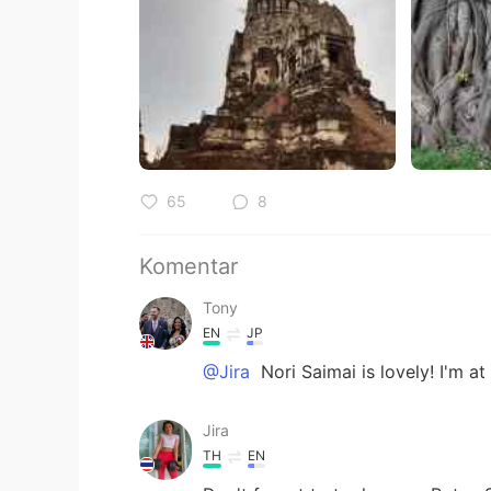
65
8
Komentar
Tony
EN
JP
@Jira
Nori Saimai is lovely! I'm 
Jira
TH
EN