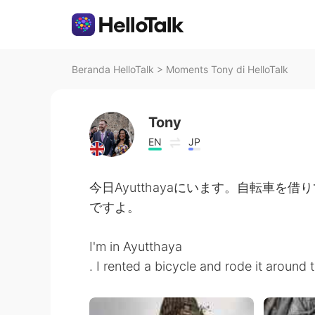
Beranda HelloTalk
>
Moments Tony di HelloTalk
Tony
EN
JP
今日Ayutthayaにいます。自転車
ですよ。
I'm in Ayutthaya
. I rented a bicycle and rode it around