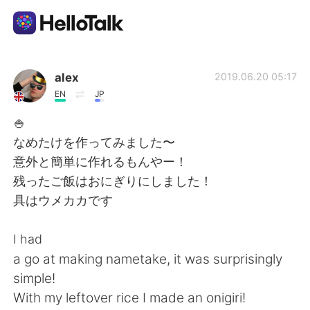
App di scambio linguistico
alex
2019.06.20 05:17
EN
JP
AI Grammar Checker
🍚
なめたけを作ってみました〜
Italiano
意外と簡単に作れるもんやー！
残ったご飯はおにぎりにしました！
具はウメカカです
English
简体中文
I had
繁體中文
Español
a go at making nametake, it was surprisingly
simple!
العربية
Français
With my leftover rice I made an onigiri!