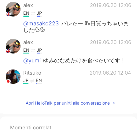
alex
2019.06.20 12:06
EN
JP
@masako223
バレたー 昨日買っちゃいま
した💦💦
alex
2019.06.20 12:06
EN
JP
@yumi
ゆみのなめたけを食べたいです！
Ritsuko
2019.06.20 12:04
JP
EN
なめ茸って作れるのね！知らなかった!!!
alex
2019.06.20 12:04
Apri HelloTalk per unirti alla conversazione
EN
JP
@iho
どーぞー！
Momenti correlati
alex
2019.06.20 12:04