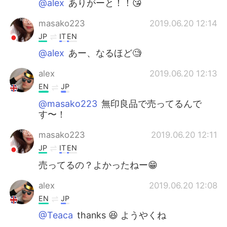
@alex
ありがーと！！😘
masako223
2019.06.20 12:14
JP
IT
EN
@alex
あー、なるほど🧐
alex
2019.06.20 12:13
EN
JP
@masako223
無印良品で売ってるんで
す〜！
masako223
2019.06.20 12:11
JP
IT
EN
売ってるの？よかったねー😁
alex
2019.06.20 12:08
EN
JP
@Teaca
thanks 😆 ようやくね