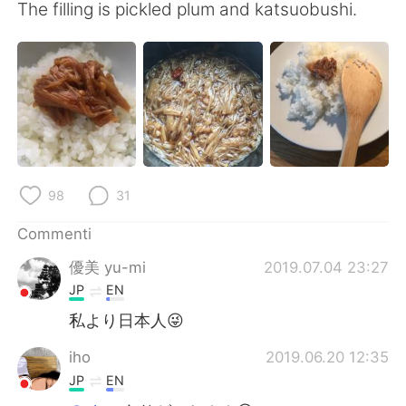
Deutsch
日本語
The filling is pickled plum and katsuobushi.
한국어
Русский
ไทย
Indonesia
Türkçe
Tiếng Việt
Português
98
31
Commenti
優美 yu-mi
2019.07.04 23:27
JP
EN
私より日本人😜
iho
2019.06.20 12:35
JP
EN