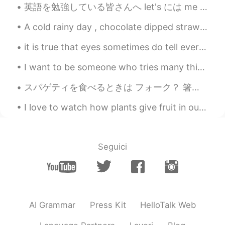
英語を勉強している皆さんへ let's には me が既に含まれています。 let's = let us つまり you + me なので let's talk with me はおかしい。...
EN
JP
@mame
入れなかったね〜 久しぶりにかつ
A cold rainy day , chocolate dipped strawberries and a cozy blanket , that’s what I call a perfec...
おぶしが手に入れたから、梅おかか欲しい
って作りました！ 訂正ありがとう！🏋🏻‍♂️ 🧠
it is true that eyes sometimes do tell every thing ..your eyes talks when you can't speak or expr...
alex
2019.06.20 12:02
I want to be someone who tries many things, visits many places and makes many life long friends. ...
EN
JP
スパゲティを食べるときは フォーク？ 箸でしょ。 麺やけぇ 急にペペロンチーノを作りたくなった 量パナイやなぁ🤣 When you eat spaghetti, do you use a f...
@Mido
✨✨
I love to watch how plants give fruit in our garden. My brother does well taking care of all the...
Teaca
2019.06.20 11:58
JP
EN
シャモジ買ったんや。Congrats✨
Seguici
Eria
2019.06.20 09:41
JP
EN
すごい！俺も作ったことないのに笑
AI Grammar
Press Kit
HelloTalk Web
Ao
2019.06.20 09:32