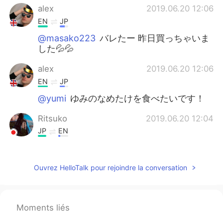
alex
2019.06.20 12:06
EN
JP
@masako223
バレたー 昨日買っちゃいま
した💦💦
alex
2019.06.20 12:06
EN
JP
@yumi
ゆみのなめたけを食べたいです！
Ritsuko
2019.06.20 12:04
JP
EN
なめ茸って作れるのね！知らなかった!!!
alex
2019.06.20 12:04
Ouvrez HelloTalk pour rejoindre la conversation
EN
JP
@iho
どーぞー！
Moments liés
alex
2019.06.20 12:04