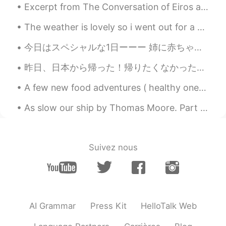
Excerpt from The Conversation of Eiros and Charmion by Edgar Allan Poe. There was an epoch in t...
EN
JP
@mame
入れなかったね〜 久しぶりにかつ
The weather is lovely so i went out for a quick break and to get some fresh air, and of course t...
おぶしが手に入れたから、梅おかか欲しい
って作りました！ 訂正ありがとう！🏋🏻‍♂️ 🧠
今日はスペシャルな1日ーーー 姉に赤ちゃんが生まれたー ようこそーー サクラ🌸スカイ🥰 スカイは私のキャンプネームなんだ〜 取られたぜー🤣 キャワイイなーー 産まれて48時間🥰 ずーっと寝...
alex
2019.06.20 12:02
昨日、日本から帰った！帰りたくなかったけど笑笑！初めてだった！親友と親友の彼氏に行った！一緒に楽しんでいた！日本で日本語をたくさん使った！いい練習だった！色々な場所に行った！最初は東京後で、小田...
EN
JP
A few new food adventures ( healthy ones 😂 ) have happened in the last few days. It feels like th...
@Mido
✨✨
As slow our ship by Thomas Moore. Part 2 of 2. And when, in other climes, we meet Some isle o...
Teaca
2019.06.20 11:58
JP
EN
シャモジ買ったんや。Congrats✨
Suivez nous
Eria
2019.06.20 09:41
JP
EN
すごい！俺も作ったことないのに笑
AI Grammar
Press Kit
HelloTalk Web
Ao
2019.06.20 09:32