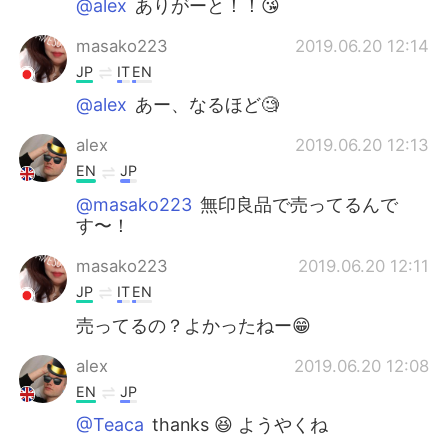
@alex
ありがーと！！😘
masako223
2019.06.20 12:14
JP
IT
EN
@alex
あー、なるほど🧐
alex
2019.06.20 12:13
EN
JP
@masako223
無印良品で売ってるんで
す〜！
masako223
2019.06.20 12:11
JP
IT
EN
売ってるの？よかったねー😁
alex
2019.06.20 12:08
EN
JP
@Teaca
thanks 😆 ようやくね