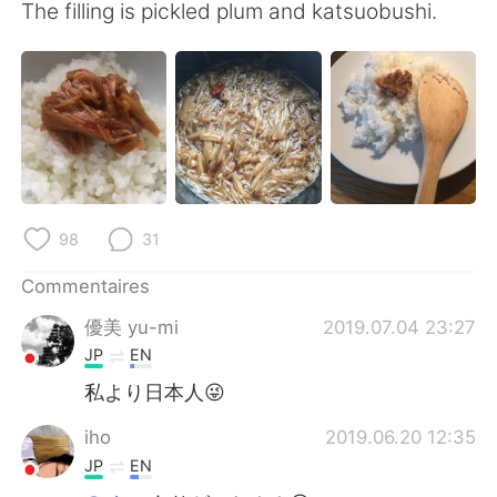
日本語
한국어
The filling is pickled plum and katsuobushi.
Русский
ไทย
Indonesia
Italiano
Türkçe
Tiếng Việt
Português
98
31
Commentaires
優美 yu-mi
2019.07.04 23:27
JP
EN
私より日本人😜
iho
2019.06.20 12:35
JP
EN