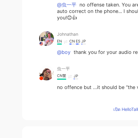
@虫一平
no offense taken. You are
auto correct on the phone... I sho
you!😊👍
Johnathan
EN
CN
ES
JP
@boy
thank you for your audio r
虫一平
CN繁
JP
no offence but …it should be “the 
Johnathan
เปิด HelloTa
EN
CN
ES
JP
@Alice
my pleasure😊