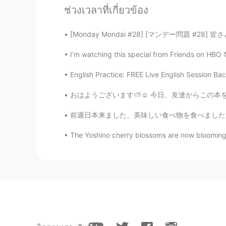
Johnathan
ช่วงเวลาที่เกี่ยวข้อง
EN
CN
ES
JP
@虫一平
great job!!
[Monday Mondai #28] [マンデー問題 #28] 皆さん、次の会話を読ん
I’m watching this special from Friends on HBO 😎
julio
ES
EN
English Practice: FREE Live English Session Bac
Awwww, so sweet ,now I wanna be
おはようございます⛅️☺️ 今日、友達からこの本を受け取りました。私の好きな映画です。読ん
Johnathan
前週日本来ました、美味しい食べ物を食べました、新宿と渋谷行きました、秋葉原と中野ブロー
EN
CN
ES
JP
The Yoshino cherry blossoms are now blooming i
@Darkk
you're welcome
Alice
CN粤
CN
EN
Yes, Thank you so much😁