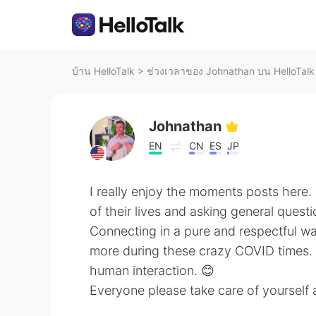
บ้าน HelloTalk
>
ช่วงเวลาของ Johnathan บน HelloTalk
Johnathan
EN
CN
ES
JP
I really enjoy the moments posts here
of their lives and asking general quest
Connecting in a pure and respectful way
more during these crazy COVID times. 
human interaction. 😊
Everyone please take care of yourself 