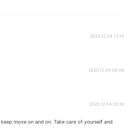
2020.12.04 12:10
2020.12.04 06:08
2020.12.04 02:16
uld keep move on and on. Take care of yourself and