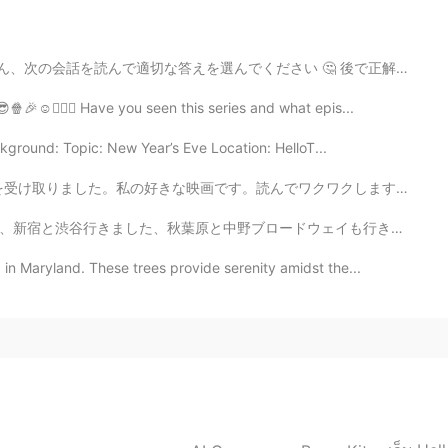
2020.12.03 15:40
で適切な答えを選んでください 🤔 後で正解を発表し、説明します 😁 👦🏼：”Hey Sis! Let’...
🍿🎉☺️🙋🏻‍♀️ Have you seen this series and what epis...
2020.12.03 15:39
kground: Topic: New Year’s Eve Location: HelloT...
 your friend
でワクワクします!!🌿🌱🌿 ほんとうにありがとう！！ 今朝ここで雨が降った。気配かな~ 🌧☔️🌧 ま...
2020.12.03 15:39
ドウェイも行きました、たくさん面白いものします 三日月ごろ東京に住んでいますでもご家族いないとちょっと寂し...
n Maryland. These trees provide serenity amidst the...
2020.12.03 15:38