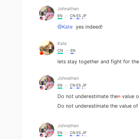
Johnathan
EN
CN
ES
JP
@Kate
yes indeed!
Kate
CN
EN
lets stay together and fight for th
Johnathan
EN
CN
ES
JP
Do not underestimate the
n
value o
Do not underestimate the value of
Johnathan
EN
CN
ES
JP