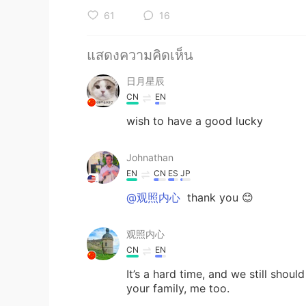
61
16
แสดงความคิดเห็น
日月星辰
CN
EN
wish to have a good lucky
Johnathan
EN
CN
ES
JP
@观照内心
thank you 😊
观照内心
CN
EN
It’s a hard time, and we still sho
your family, me too.