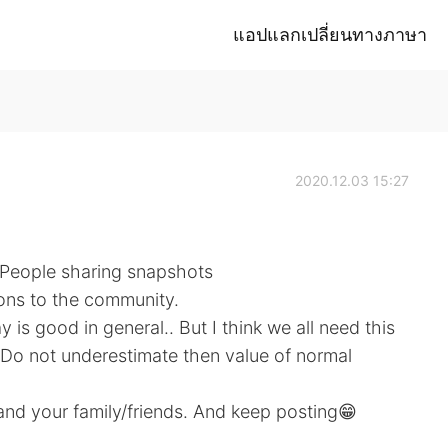
แอปแลกเปลี่ยนทางภาษา
2020.12.03 15:27
. People sharing snapshots
ions to the community.
 is good in general.. But I think we all need this
Do not underestimate then value of normal
and your family/friends. And keep posting😁