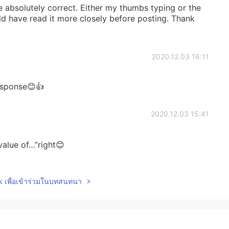
 absolutely correct. Either my thumbs typing or the
uld have read it more closely before posting. Thank
2020.12.03 16:11
esponse😊👍
2020.12.03 15:41
value of…”right😊
2020.12.03 15:40
lk เพื่อเข้าร่วมในบทสนทนา