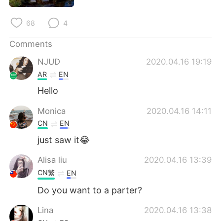
日本語
한국어
68
4
Русский
ไทย
Comments
Indonesia
Italiano
NJUD
2020.04.16 19:19
AR
EN
Türkçe
Tiếng Việt
Hello
Português
Monica
2020.04.16 14:11
CN
EN
just saw it😂
Alisa liu
2020.04.16 13:39
CN繁
EN
Do you want to a parter?
Lina
2020.04.16 13:38