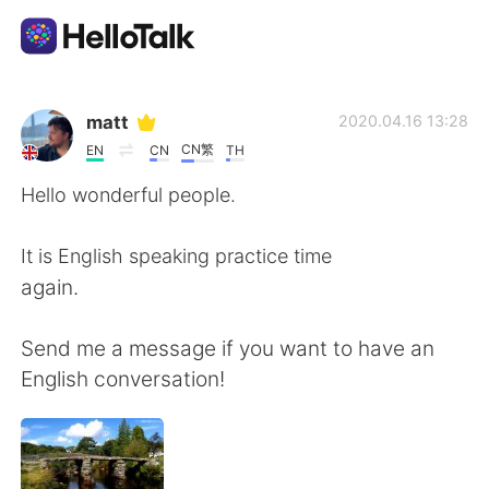
Language Exchange App
matt
2020.04.16 13:28
CN繁
EN
CN
TH
AI Grammar Checker
Hello wonderful people.
English
It is English speaking practice time
again.
简体中文
繁體中文
Send me a message if you want to have an
English conversation!
Español
العربية
Français
Deutsch