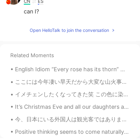
CN
ES
can I?
Open HelloTalk to join the conversation
Related Moments
English Idiom “Every rose has its thorn” Meaning: nobody is perfect and person has flaws. Even a...
ここには今年凄い旱天だから大変な山火事も出やすい Around here there is a terrible drought, so it’s also easy for forest fi...
イメチェンしたくなってきた笑 この色に染めようかな🤔 てか、この色は何て言うの？ピンクっぽい茶髪？ミルクティー色？www 似合うかな？？初めて染めるから迷ってるの😭 ちなみに、黒髪に染めて欲し...
It’s Christmas Eve and all our daughters are home from school. We had such a great time last nigh...
今、日本にいる外国人は観光客ではありません。日本の国境は閉鎖されています。日本に住んでいる外国人は、日本人と同じようにコロナを経験しています。このことに気づいていない人が多いようです。野菜を買い...
Positive thinking seems to come naturally for some, while others have to work for it. Positive en...