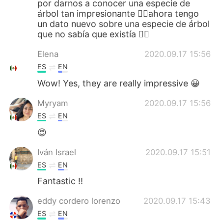
por darnos a conocer una especie de
árbol tan impresionante 👍🏻ahora tengo
un dato nuevo sobre una especie de árbol
que no sabía que existía ✌🏻
Elena
2020.09.17 15:56
ES
EN
Wow! Yes, they are really impressive 😀
Myryam
2020.09.17 15:56
ES
EN
😍
Iván Israel
2020.09.17 15:51
ES
EN
Fantastic !!
eddy cordero lorenzo
2020.09.17 15:43
ES
EN