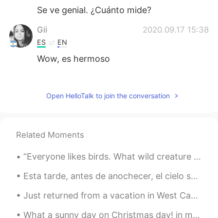
Se ve genial. ¿Cuánto mide?
Gii
2020.09.17 15:38
ES
EN
Wow, es hermoso
Luis
2020.09.17 15:34
ES
EN
Open HelloTalk to join the conversation
Wow It's cool Let's take care of the
forests
Related Moments
Roxy
2020.09.17 15:32
ES
EN
“Everyone likes birds. What wild creature is more accessible to our eyes and ears, as close to us...
Loved that tree
Esta tarde, antes de anochecer, el cielo se convirtió a varios tonos de rosado y azul. Las nubes...
Estefania Olave
2020.09.17 15:30
Just returned from a vacation in West Canada. This place is like heaven. Here is some of my photo...
ES
EN
😍
What a sunny day on Christmas day! in my region, which is in southeast asia, we do not have any o...