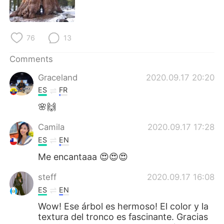
日本語
한국어
Русский
ไทย
76
13
Indonesia
Italiano
Comments
Graceland
2020.09.17 20:20
Türkçe
Tiếng Việt
ES
FR
Português
🌸🙌
Camila
2020.09.17 17:28
ES
EN
Me encantaaa 😍😍😍
steff
2020.09.17 16:08
ES
EN
Wow! Ese árbol es hermoso! El color y la
textura del tronco es fascinante. Gracias