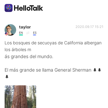
Language Exchange App
taylor
2020.09.17 15:21
EN
ES
AI Grammar Checker
Los bosques de secuoyas de California albergan
los árboles m
English
ás grandes del mundo.
El más grande se llama General Sherman 🌲🌲
简体中文
繁體中文
🌲
Español
العربية
Français
Deutsch