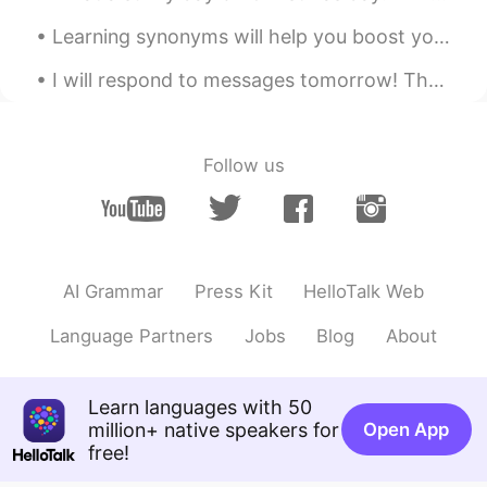
Dorinka
2020.09.17 15:27
Learning synonyms will help you boost your English dramatically. 💖💗 so, let's learn some synonyms...
ES
EN
I will respond to messages tomorrow! There are so many of you it take a while. I will be sharin...
Impresionante 😲
Daniela Sanabria
2020.09.17 15:23
Follow us
ES
EN
Que gran árbol 😱
AI Grammar
Press Kit
HelloTalk Web
Language Partners
Jobs
Blog
About
Learn languages with 50
million+ native speakers for
Open App
free!