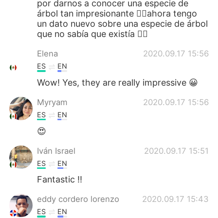
por darnos a conocer una especie de
árbol tan impresionante 👍🏻ahora tengo
un dato nuevo sobre una especie de árbol
que no sabía que existía ✌🏻
Elena
2020.09.17 15:56
ES
EN
Wow! Yes, they are really impressive 😀
Myryam
2020.09.17 15:56
ES
EN
😍
Iván Israel
2020.09.17 15:51
ES
EN
Fantastic !!
eddy cordero lorenzo
2020.09.17 15:43
ES
EN