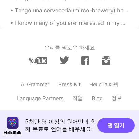
Dorinka
2020.09.17 15:27
Tengo una cervecería (mirco-brewery) hago mis propias cervezas. Esta se llama NEIPA (New Englan...
ES
EN
I know many of you are interested in my work as a bird biologist. I collect data about how many h...
Impresionante 😲
Daniela Sanabria
2020.09.17 15:23
우리를 팔로우 하세요
ES
EN
Que gran árbol 😱
HelloTalk 웹
AI Grammar
Press Kit
직업
정보
Language Partners
Blog
5천만 명 이상의 원어민과 함
앱 열기
께 무료로 언어를 배우세요!