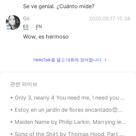
Se ve genial. ¿Cuánto mide?
Gii
2020.09.17 15:38
ES
EN
Wow, es hermoso
Luis
2020.09.17 15:34
ES
EN
HelloTalk을 열고 대화에 참여합니다
Wow It's cool Let's take care of the
forests
관련 라이브
Roxy
2020.09.17 15:32
ES
EN
Only 3, nearly 4 You need me, I need you more, When I Look at you my life makes sense, You show...
Loved that tree
Estoy en un jardín de flores encantado😍🌺 These flowers are sweet intoxicating perfection. Plum...
Estefania Olave
2020.09.17 15:30
Maiden Name by Philip Larkin. Marrying left your maiden name disused. Its five light sounds no l...
ES
EN
😍
Song of the Shirt by Thomas Hood. Part 5 of 6. "O! but to breathe the breath Of the cowslip ...