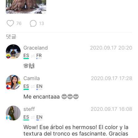
Deutsch
日本語
Русский
ไทย
76
13
Indonesia
Italiano
댓글
Graceland
2020.09.17 20:20
Türkçe
Tiếng Việt
ES
FR
Português
🌸🙌
Camila
2020.09.17 17:28
ES
EN
Me encantaaa 😍😍😍
steff
2020.09.17 16:08
ES
EN
Wow! Ese árbol es hermoso! El color y la
textura del tronco es fascinante. Gracias