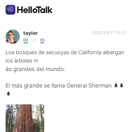
언어 교환 앱
taylor
2020.09.17 15:21
EN
ES
AI Grammar Checker
Los bosques de secuoyas de California albergan
los árboles m
한국어
ás grandes del mundo.
El más grande se llama General Sherman 🌲🌲
English
简体中文
🌲
繁體中文
Español
العربية
Français