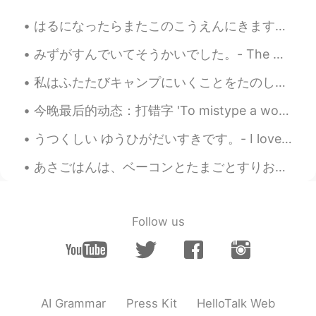
sakura
2019.09.10 22:16
はるになったらまたこのこうえんにきます。- I will come to this park again later in the spring. 🍀 You asked for more b...
JP
DE
みずがすんでいてそうかいでした。- The water was clear and refreshing. After taking a break from my trip reports,...
日本語 上手くなってきてるねー👍 すごい！
😊
私はふたたびキャンプにいくことをたのしみにしていました。- I was thrilled to go camping again! ⛺ This is the start of a journ...
Masa
2019.09.10 22:03
今晚最后的动态：打错字 'To mistype a word' Oh, sorry, I mistyped! Thanks everyone! Have a good night's sl...
JP
EN
うつくしい ゆうひがだいすきです。- I love beautiful sunsets. 🌄 My Colorado camping trip - Part 2: The detour ma...
内向的な人はインプットしたりするのが得
意そうですよ
あさごはんは、ベーコンとたまごとすりおろしたポテトとあたたかいおちゃでした。- Breakfast was bacon, eggs and grated potatoes with hot te...
mii
2019.09.10 21:56
JP
EN
Follow us
すごくわかる😢
...
2019.09.10 21:55
JP
EN
分かる😂 一人で会話するのはどう？ 私は
AI Grammar
Press Kit
HelloTalk Web
そうしてます(私はやばいかもしれない)