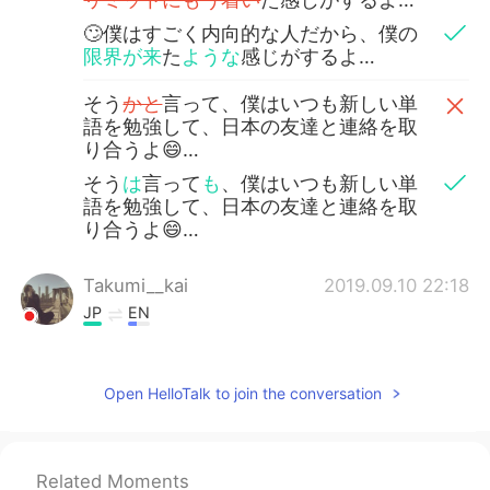
🙄僕はすごく内向的な人だから、僕の
限界が来
た
ような
感じがするよ…
そう
かと
言って、僕はいつも新しい単
語を勉強して、日本の友達と連絡を取
り合うよ😄…
そう
は
言って
も
、僕はいつも新しい単
語を勉強して、日本の友達と連絡を取
り合うよ😄…
Takumi__kai
2019.09.10 22:18
JP
EN
母国語以外を習得するのが早い人は、自己
主張が強かったり、何より、母国語かどう
Open HelloTalk to join the conversation
かに関係なくおしゃべりが好きな人が多い
気がします。 女性の方が言語習得が早いの
もそれが理由だと、研究で言われています
ね。
Related Moments