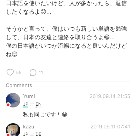
日本語
한국어
日本語を使いたいけど、人が多かったら、返信
したくなるよ😕…
Русский
ไทย
そうかと言って、僕はいつも新しい単語を勉強
Indonesia
Italiano
して、日本の友達と連絡を取り合うよ😄…
僕の日本語がいつか流暢になると良いんだけど
Türkçe
Tiếng Việt
ね😊
Português
55
11
Comments
Yumi
2019.09.14 21:55
JP
EN
私も同じです！😂
kazu
2019.09.11 07:41
JP
DE