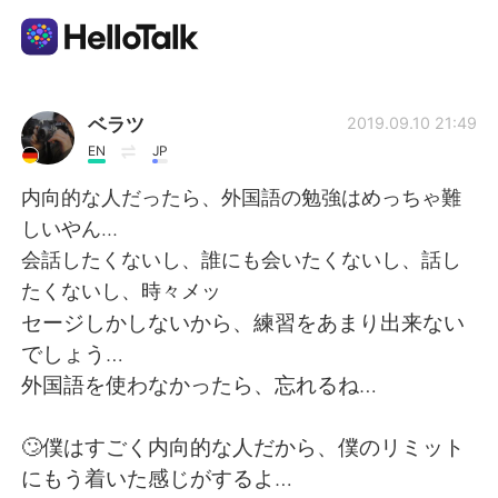
Language Exchange App
ベラツ
2019.09.10 21:49
EN
JP
AI Grammar Checker
内向的な人だったら、外国語の勉強はめっちゃ難
しいやん…
English
会話したくないし、誰にも会いたくないし、話し
たくないし、時々メッ
セージしかしないから、練習をあまり出来ない
简体中文
繁體中文
でしょう…
外国語を使わなかったら、忘れるね…
Español
العربية
🙄僕はすごく内向的な人だから、僕のリミット
Français
Deutsch
にもう着いた感じがするよ…