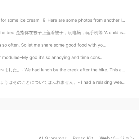
2019.09.10 21:55
cream! 🍦 Here are some photos from another lake visi...
 bed 是指你在被子上盖着被子，玩电脑，玩手机等 'A child is jumping on the ...
？ 私はそうしてます(私はやばいかもしれない)
n so often. So let me share some good food with yo...
2019.09.10 21:51
for modules~My god it's so annoying and time cons...
y the creek after the hike. This another chapter in m...
had a relaxing weekend, but I won't talk about it tod...
2019.09.10 21:51
Webバージョン
AI Grammar
Press Kit