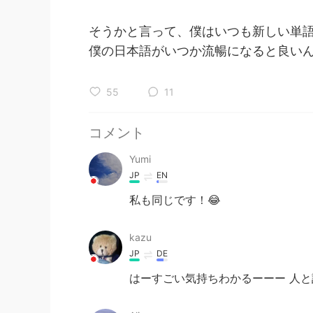
そうかと言って、僕はいつも新しい単語
僕の日本語がいつか流暢になると良いん
55
11
コメント
Yumi
JP
EN
私も同じです！😂
kazu
JP
DE
はーすごい気持ちわかるーーー 人と