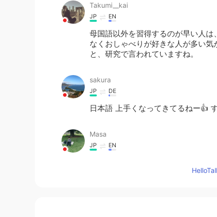
Takumi__kai
JP
EN
母国語以外を習得するのが早い人は
なくおしゃべりが好きな人が多い気
と、研究で言われていますね。
sakura
JP
DE
日本語 上手くなってきてるねー👍 す
Masa
JP
EN
内向的な人はインプットしたりする
Hello
mii
JP
EN
すごくわかる😢