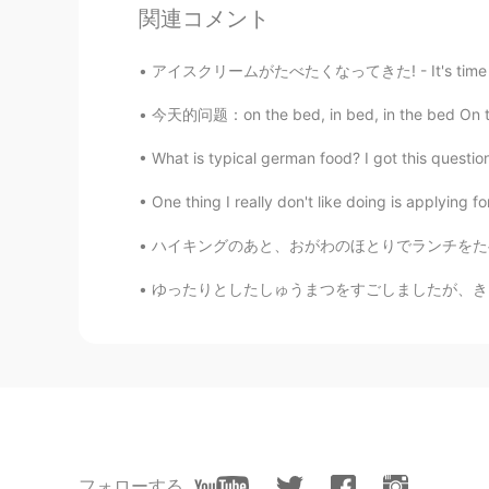
関連コメント
...
アイスクリームがたべたくなってきた! - It's time for some ice 
JP
EN
今天的问题：on the bed, in bed, in the bed On the
分かる😂 一人で会話するのはどう
What is typical german food? I got this questio
Ibuu
One thing I really don't like doing is applying 
JP
PL
仲間だw 俺がそばにいる
ハイキングのあと、おがわのほとりでランチをたべました。- We had lunch b
ゆったりとしたしゅうまつをすごしましたが、きょうはそのことについてはふれません。- I 
ERI ー エリ
JP
EN
分かる気がする😆
フォローする