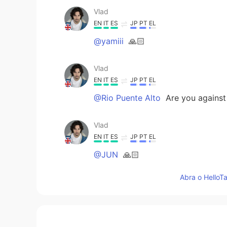
Vlad
EN
IT
ES
JP
PT
EL
@yamiii
🙏🏻
Vlad
EN
IT
ES
JP
PT
EL
@Rio Puente Alto
Are you against
Vlad
EN
IT
ES
JP
PT
EL
@JUN
🙏🏻
Abra o HelloTa
Vlad
EN
IT
ES
JP
PT
EL
@Ay
🙏🏻👍🏻