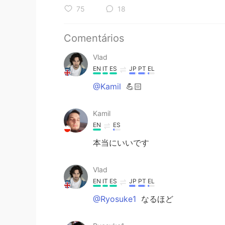
75
18
Comentários
Vlad
EN
IT
ES
JP
PT
EL
@Kamil
💪🏻
Kamil
EN
ES
本当にいいです
Vlad
EN
IT
ES
JP
PT
EL
@Ryosuke1
なるほど