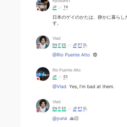
Ryosuke1
JP
TR
日本のゲイのかたは、静かに暮らし
す。
Vlad
EN
IT
ES
JP
PT
EL
@Rio Puente Alto
😨
Rio Puente Alto
JP
ES
@Vlad
Yes, I'm bad at them.
Vlad
EN
IT
ES
JP
PT
EL
@yuna
🙏🏻