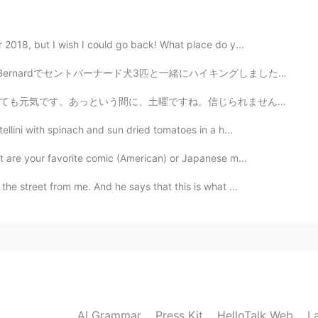
2021.06.19 20:20
 2018, but I wish I could go back! What place do y...
ーナード犬3匹と一緒にハイキングしました！ 一生忘れない、大切な記憶になる経験でした。 本当に楽しくて、素...
2021.06.19 13:35
じられません。この一週間、仕事が毎日忙しくて、勉強や、遊ぶの時間が全然ありませんでした。今日も一日仕事です...
ellini with spinach and sun dried tomatoes in a h...
t are your favorite comic (American) or Japanese m...
2021.06.19 13:21
he street from me. And he says that this is what ...
いぶ遅れているけど、LGBT🏳️‍🌈のことが話題になるよ
前からそのような人達はいたけどみんな隠しながら生きて
してます📣
2021.06.19 13:18
AI Grammar
Press Kit
HelloTalk Web
L