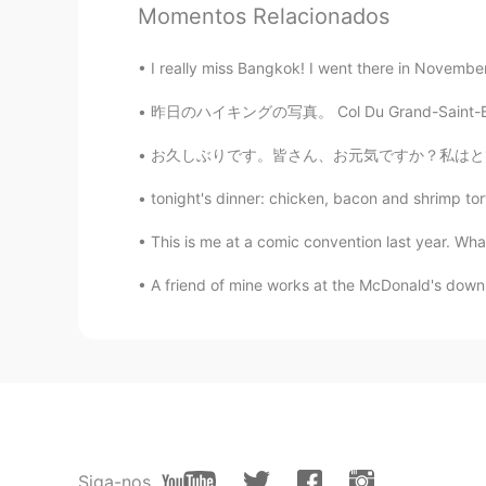
Momentos Relacionados
Vlad
EN
IT
ES
JP
PT
EL
I really miss Bangkok! I went there in November
@Mizuki
🙏🏻
昨日のハイキングの写真。 Col Du Grand-Saint-Bernardでセントバ
yuna
お久しぶりです。皆さん、お元気ですか？私はとても元気です。あっという間に、土曜ですね。信
JP
EN
tonight's dinner: chicken, bacon and shrimp tort
素敵です！
This is me at a comic convention last year. Wha
yamiii
A friend of mine works at the McDonald's down t
JP
ES
日本は他国に比べてサポートや理解がだ
うになったことが進歩だと思う。 
いたから。 頑張ってください。応援
Rio Puente Alto
JP
ES
Siga-nos