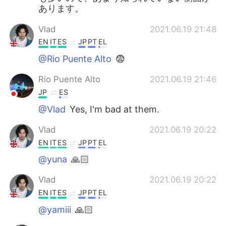
あります。
Vlad
2021.06.19 21:48
EN
IT
ES
JP
PT
EL
@Rio Puente Alto
😨
Rio Puente Alto
2021.06.19 21:46
JP
ES
@Vlad
Yes, I'm bad at them.
Vlad
2021.06.19 20:22
EN
IT
ES
JP
PT
EL
@yuna
🙏🏻
Vlad
2021.06.19 20:22
EN
IT
ES
JP
PT
EL
@yamiii
🙏🏻