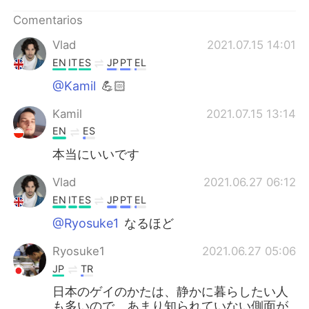
日本語
한국어
Comentarios
Русский
ไทย
Vlad
2021.07.15 14:01
EN
IT
ES
JP
PT
EL
Indonesia
Italiano
@Kamil
💪🏻
Türkçe
Tiếng Việt
Kamil
2021.07.15 13:14
EN
ES
Português
本当にいいです
Vlad
2021.06.27 06:12
EN
IT
ES
JP
PT
EL
@Ryosuke1
なるほど
Ryosuke1
2021.06.27 05:06
JP
TR
日本のゲイのかたは、静かに暮らしたい人
も多いので、あまり知られていない側面が