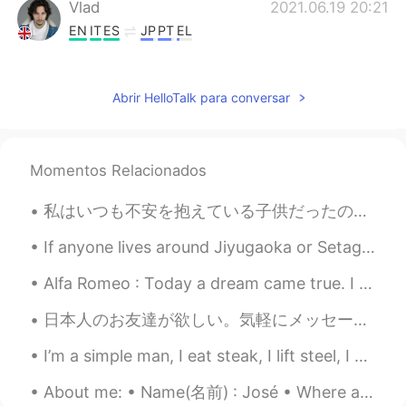
Vlad
2021.06.19 20:21
EN
IT
ES
JP
PT
EL
@Rio Puente Alto
Are you against gay
people?
Abrir HelloTalk para conversar
Vlad
2021.06.19 20:20
EN
IT
ES
JP
PT
EL
@JUN
🙏🏻
Momentos Relacionados
Vlad
2021.06.19 20:20
私はいつも不安を抱えている子供だったので、自分を見つける唯一の方法は、可能な限り最悪の事を考えて身を置くことでした。 世界のすべての人に与える私の最大のアドバイスはこれです。 私たち...
EN
IT
ES
JP
PT
EL
If anyone lives around Jiyugaoka or Setagaya feel free to chat with me. I am looking for new frie...
@Ay
🙏🏻👍🏻
Alfa Romeo : Today a dream came true. I managed to purchase the same car my grandfather had in...
Vlad
2021.06.19 20:20
日本人のお友達が欲しい。気軽にメッセージを送って下さい。 僕は28歳。歌手とモデルです。ハーフイギリス人ですけど今はローマに住んでいます。武道や旅行するやボードゲームなど好きです。 いつか日本に...
EN
IT
ES
JP
PT
EL
@Mizuki
🙏🏻
I’m a simple man, I eat steak, I lift steel, I solve problems for money , I get sun, I corrupt cu...
yuna
2021.06.19 13:35
About me: • Name(名前) : José • Where are you from?(出身) : 🇺🇸🇲🇽 • Height (背の高さ) : 179 cm • Birthday...