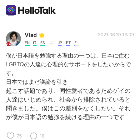
Aplicación de intercambio de idiomas
Vlad
2021.06.19 13:09
EN
IT
ES
JP
PT
EL
AI Grammar Checker
僕が日本語を勉強する理由の一つは、日本に住む
LGBTQの人達に心理的なサポートをしたいからで
Español
す。
日本ではまだ議論を引き
起こす話題であり、同性愛者であるためゲイの
English
简体中文
人達はいじめられ、社会から排除されていると
聞きました。僕はこの差別をなくしたい。それ
繁體中文
العربية
が僕が日本語の勉強を続ける理由の一つです
Français
Deutsch
75
18