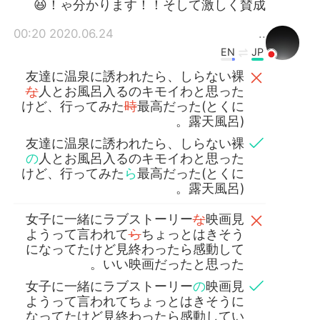
ゃ分かります！！そして激しく賛成！😆
2020.06.24 00:20
..
EN
JP
友達に温泉に誘われたら、しらない裸
な
人とお風呂入るのキモイわと思った
けど、行ってみた
時
最高だった(とくに
露天風呂)。
友達に温泉に誘われたら、しらない裸
の
人とお風呂入るのキモイわと思った
けど、行ってみた
ら
最高だった(とくに
露天風呂)。
女子に一緒にラブストーリー
な
映画見
ようって言われて
ら
ちょっとはきそう
になってたけど見終わったら感動して
いい映画だったと思った。
女子に一緒にラブストーリー
の
映画見
ようって言われてちょっとはきそうに
なってたけど見終わったら感動してい