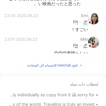
い映画だったと思った。
2020.06.23 23:03
Emi
EN
JP
すごい！
2020.06.23 23:01
Miki
EN
JP
素晴らしい🥺🥺🥺
افتح HelloTalk للانضمام الى المحادثة
لحظات ذات صله
Korean beginner messaged me for vocabs😁😉 i can't reply individually so copy from it 🤗 sorry for ...
I love to travel, to experience and taste the variety of the world. Traveling is truly an invest...