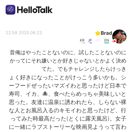
تطبيق تبادل اللغة
Brad
2020.06.23 22:58
KR
JP
EN
AI Grammar Checker
昔俺はやったことないのに、試したことないのに
かってにそれ嫌いとか好きじゃないとかよく決め
العربية
てた。でもチャレンジしたらけっき
ょく好きになったことがけっこう多いかも。シ
ーフードぜったいマズイわと思ったけど日本で
English
简体中文
寿司、イカ、🐙、食べたらめっちゃ美味しいと
思った。友達に温泉に誘われたら、しらない裸
繁體中文
Español
な人とお風呂入るのキモイわと思ったけど、行
ってみた時最高だった(とくに露天風呂)。女子
Français
Deutsch
に一緒にラブストーリーな映画見ようって言わ