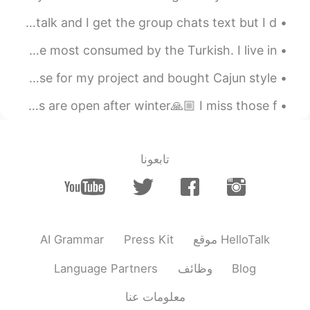
What’s wrong with my phone it’s only doing it to hellotalk and I get the group chats text but I d...
Anchovy is the most famous fish of the Black Sea and the most consumed by the Turkish. I live in ...
Today I went to IKEA to return leftover items I didn't use for my project and bought Cajun style ...
Today for a long time playing little football. The fields are open after winter🙏🏼 I miss those f...
تابعونا
AI Grammar
Press Kit
موقع HelloTalk
Language Partners
وظائف
Blog
معلومات عنا