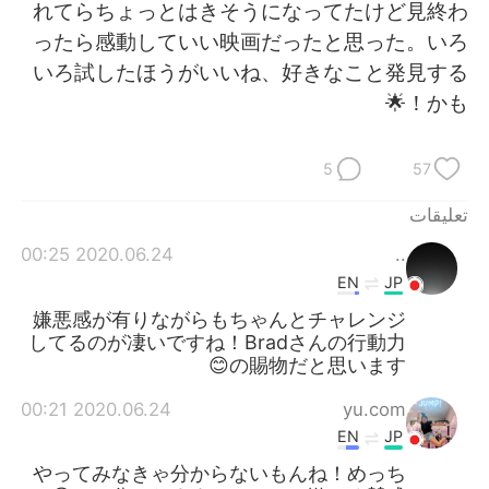
日本語
한국어
れてらちょっとはきそうになってたけど見終わ
ったら感動していい映画だったと思った。いろ
Русский
ไทย
いろ試したほうがいいね、好きなこと発見する
かも！🌟
Indonesia
Italiano
5
57
Türkçe
Tiếng Việt
تعليقات
Português
2020.06.24 00:25
..
EN
JP
嫌悪感が有りながらもちゃんとチャレンジ
してるのが凄いですね！Bradさんの行動力
の賜物だと思います😊
2020.06.24 00:21
yu.com
EN
JP
やってみなきゃ分からないもんね！めっち