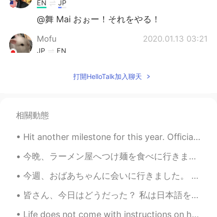
EN
JP
@舞 Mai おぉー！それをやる！
Mofu
2020.01.13 03:21
JP
EN
綺麗な花😊
打開HelloTalk加入聊天
舞 Mai
2020.01.13 03:20
JP
ES
コップやペットボトルを切って花瓶にする
相關動態
のも良いと思いますよ😊
Hit another milestone for this year. Officially lost 30kg since returning to China. Hope to see...
Hana
2020.01.13 03:17
今晩、ラーメン屋へつけ麺を食べに行きました。ラーメン屋でポスターがあって、ポスターが言うの「つけ麺の作り方:まず、汁だけを味わって、麺だけを味わって、汁に麺をつけてから、食べてください。」良かっ...
JP
EN
わかります！ 結果的にバケツに飾ることに
今週、おばあちゃんに会いに行きました。 おばあちゃんは私が会いに行くたびに 「まあ、ゆりちゃん！大きくなったね〜」 と言います。 でも、私は逆におばあちゃんが少しずつ小さくなっていってる...
なります😂
皆さん、今日はどうだった？ 私は日本語を勉強しました 👩‍🏫 それにスパゲティを作りました 🤩 ところでこのごろ運動を始めました、ヨガマットを持っていない 😬 三経ちました、体が痛くて動けない...
Life does not come with instructions on how to live, but it does come with trees, sunshine, smile...