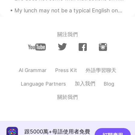
My lunch may not be a typical English one but I’m trying to eat more healthily 🥰🥰 Come on springg...
關注我們
外語學習聊天
AI Grammar
Press Kit
加入我們
Language Partners
Blog
關於我們
跟5000萬+母語使用者免費