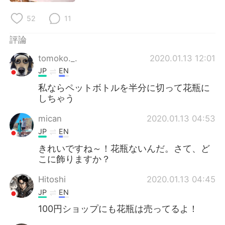
日本語
한국어
52
11
Русский
ไทย
評論
Indonesia
Italiano
tomoko._.
2020.01.13 12:01
JP
EN
Türkçe
Tiếng Việt
私ならペットボトルを半分に切って花瓶に
しちゃう
Português
mican
2020.01.13 04:53
JP
EN
きれいですね～！花瓶ないんだ。さて、ど
こに飾りますか？
Hitoshi
2020.01.13 04:45
JP
EN
100円ショップにも花瓶は売ってるよ！