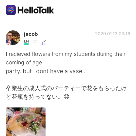
語言交換應用
jacob
2020.01.13 03:16
EN
JP
AI Grammar Checker
I recieved flowers from my students during their
coming of age
繁體中文
party. but i dont have a vase...
卒業生の成人式のパーティーで花をもらったけ
English
简体中文
ど花瓶を持ってない。😓
Español
العربية
Français
Deutsch