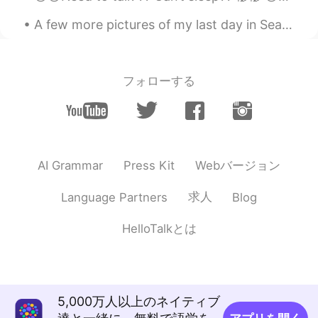
A few more pictures of my last day in Seattle~ Was a great time meeting one of my favorite peop...
フォローする
Webバージョン
AI Grammar
Press Kit
求人
Language Partners
Blog
HelloTalkとは
5,000万人以上のネイティブ