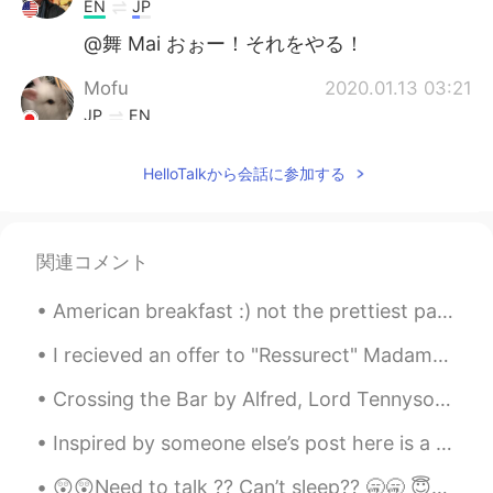
EN
JP
@舞 Mai おぉー！それをやる！
Mofu
2020.01.13 03:21
JP
EN
綺麗な花😊
HelloTalkから会話に参加する
舞 Mai
2020.01.13 03:20
JP
ES
コップやペットボトルを切って花瓶にする
関連コメント
のも良いと思いますよ😊
American breakfast :) not the prettiest pancake 😂 but very yummy. Pancakes, bacon, cheese hash br...
Hana
2020.01.13 03:17
I recieved an offer to "Ressurect" MadameKross for an upcoming show in september. It's been two a...
JP
EN
わかります！ 結果的にバケツに飾ることに
Crossing the Bar by Alfred, Lord Tennyson. SUNSET and evening star, And one clear call for me!...
なります😂
Inspired by someone else’s post here is a collection of unusual plants in nature. I’ve included ...
😲😲Need to talk ?? Can’t sleep?? 🥱🥱 😇😇You can join my group of friends and have a group chat 😇😇