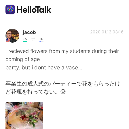
語学交換アプリ
jacob
2020.01.13 03:16
EN
JP
AI Grammar Checker
I recieved flowers from my students during their
coming of age
日本語
party. but i dont have a vase...
卒業生の成人式のパーティーで花をもらったけ
English
简体中文
ど花瓶を持ってない。😓
繁體中文
Español
العربية
Français