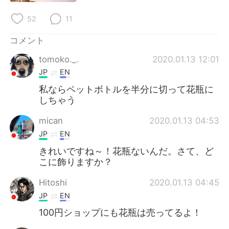
Deutsch
한국어
52
11
Русский
ไทย
コメント
Indonesia
Italiano
tomoko._.
2020.01.13 12:01
JP
EN
Türkçe
Tiếng Việt
私ならペットボトルを半分に切って花瓶に
しちゃう
Português
mican
2020.01.13 04:53
JP
EN
きれいですね～！花瓶ないんだ。さて、ど
こに飾りますか？
Hitoshi
2020.01.13 04:45
JP
EN
100円ショップにも花瓶は売ってるよ！