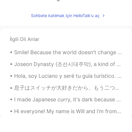
Sohbete katılmak için HelloTalk'u aç
İlgili Dil Anlar
Smile! Because the world doesn't change with your sadness #arabic#turkish 웃어요! 세상은 당신의 슬픔으로 변하지 ...
Joseon Dynasty (조선시대주막), a kind of old-styled restaurant-bar (I don't know what it is, really) do...
Hola, soy Luciano y seré tu guía turístico. ¡Estos son algunos de mis lugares favoritos en Nueva...
息子はスイッチが大好きだから、もう二つのジョイコンがちょっと壊れてなちゃった My son loves his Nintendo switch, so already two of the sw...
I made Japanese curry, it's dark because I added red wine while cooking. Sorry presentation is no...
Hi everyone! My name is Will and I’m from the UK. I work as a product development chemist in the ...