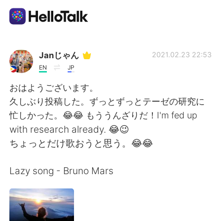
Dil Değişimi Uygulaması
Janじゃん
2021.02.23 22:53
EN
JP
AI Grammar Checker
おはようございます。
久しぶり投稿した。ずっとずっとテーゼの研究に
Türkçe
忙しかった。😂😂 もううんざりだ！I'm fed up
with research already. 😂😉
ちょっとだけ歌おうと思う。😂😂
English
简体中文
Lazy song - Bruno Mars
繁體中文
Español
العربية
Français