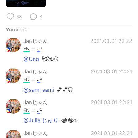
Deutsch
日本語
68
8
한국어
Русский
Yorumlar
ไทย
Indonesia
Janじゃん
2021.03.01 22:22
Italiano
Tiếng Việt
EN
JP
@Uno
🥰🥰😊
Português
Janじゃん
2021.03.01 22:21
EN
JP
@sami sami
💕💕😊
Janじゃん
2021.03.01 22:21
EN
JP
@Julie じゅり
😂😂✨
Janじゃん
2021.03.01 22:21