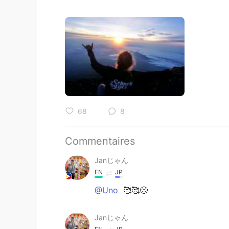
68
8
Commentaires
Janじゃん
EN
JP
@Uno
🥰🥰😊
Janじゃん