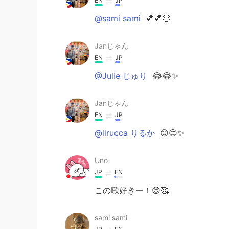
EN
JP
@sami sami
💕💕😊
Janじゃん
EN
JP
@Julie じゅり
😂😂✨
Janじゃん
EN
JP
@lirucca りるか
😊😊✨
Uno
JP
EN
この歌好きー！😊🥰
sami sami