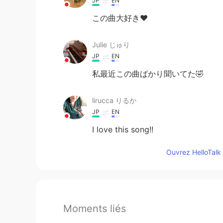
JP
EN
この曲大好き❤
Julie じゅり
JP
EN
私最近この曲ばかり聞いてた🤣
lirucca りるか
JP
EN
I love this song!!
Ouvrez HelloTalk 
Moments liés