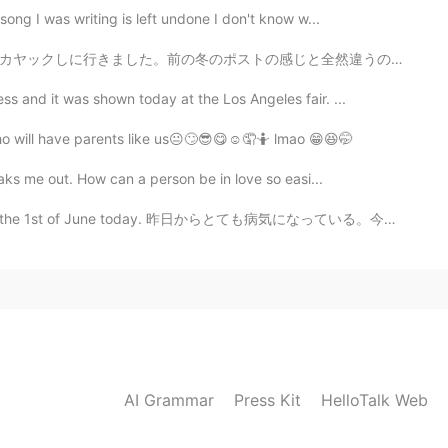
ong I was writing is left undone I don't know w...
と全然違うのではないでしょうか！今の日本は梅雨中ですが、ボストンの天気は暑かってきました。早く日本の天気も...
s and it was shown today at the Los Angeles fair. ...
who will have parents like us😐🙄😎😋☺️🤦🤷 lmao 😁😆🤭
reaks me out. How can a person be in love so easi...
une today. 昨日からとても病気になっている。今日もまだ病気だけど仕事をしなくてはならない。 S...
AI Grammar
Press Kit
HelloTalk Web