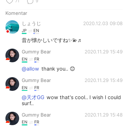
71
9
Komentar
しょうじ
2020.12.03 09:08
JP
EN
昔が懐かしいですね✨💫♬
Gummy Bear
2020.11.29 15:49
EN
FR
@allow
thank you.. 😊
Gummy Bear
2020.11.29 15:49
EN
FR
@天才GG
wow that's cool.. I wish I could
surf..
Gummy Bear
2020.11.29 15:48
EN
FR