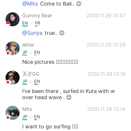
@Mits
Come to Bali.. 😉
Gummy Bear
2020.11.29 15:47
EN
FR
@Suriya
true.. 😊
allow
2020.11.29 12:39
JP
EN
Nice pictures 🏄🏻‍♀️🏄🏻‍♂️🌊
天才GG
2020.11.29 12:19
JP
EN
I’ve been there , surfed in Kuta with w
over head wave . 😊
Mits
2020.11.29 12:14
JP
EN
I want to go surfing 🏄‍♀️