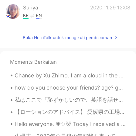
Suriya
2020.11.29 12:08
KR
EN
Life in heaven 😭👍🏼
Buka HelloTalk untuk mengikuti pembicaraan
Moments Berkaitan
Chance by Xu Zhimo. I am a cloud in the sky, A chance shadow on the wave of your heart. Don't b...
how do you choose your friends? age? gender? common interests? these are my best friends. we live...
私はここで「恥ずかしいので、英語を話せません」と言って人がよく見ます。外国人と外国語を話すはとても難しくて、怖いですが、英語を話すことができたいたら、本当に大切ですよ 😊 それに、外国人もあな...
【ローションのアドバイス】 愛媛県の工場で働いていました。 4組3交代のシフトで、とても不規則な生活だった。休みの日は、シフト主任の強制によりVシネマ感あるキャバクラに連れてかれ、先輩をヨイシ...
Hello everyone. 💗✨🐻 Today I received a post in the mail from my friend Mariko san. 🌈✨🌸✨ ✈️✨📪✨🚚 ...