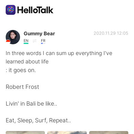
Aplikasi Pertukaran Bahasa
Gummy Bear
2020.11.29 12:05
EN
FR
AI Grammar Checker
In three words I can sum up everything I've
learned about life
Indonesia
: it goes on.
Robert Frost
English
简体中文
Livin' in Bali be like..
繁體中文
Español
Eat, Sleep, Surf, Repeat..
العربية
Français