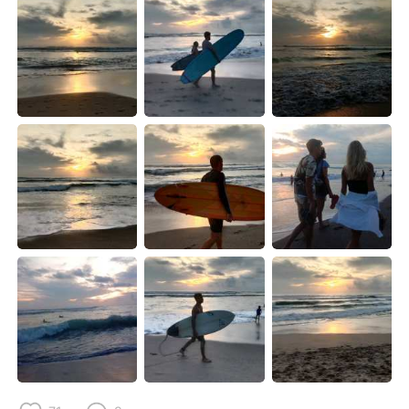
Deutsch
日本語
한국어
Русский
ไทย
Italiano
Türkçe
Tiếng Việt
Português