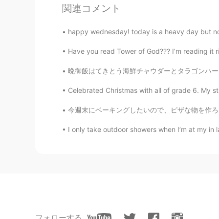
Becky
関連コメント
EN
JP
@Paolo
yes it really is 😁
happy wednesday! today is a heavy day but not
Have you read Tower of God??? I’m reading it rig
sario
JP
EN
晩御飯はてきとう海鮮チャウダーとタラゴンハーブ・ホワイトバルサミコ酢でテラピアのポワレ。
Wow it's beautiful seeing. How lon
Celebrated Christmas with all of grade 6. My s
今週末にベーキングしたいので、ピザな物を作ろうと考えてる This weekend I
Mai
JP
EN
I only take outdoor showers when I’m at my in law
So bountiful view.⛰
mikiya
JP
EN
Nice view.
フォローする