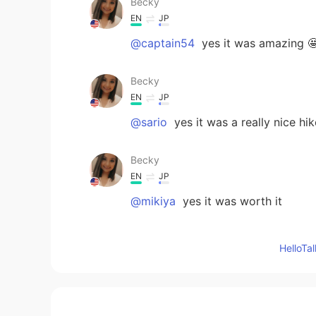
Becky
EN
JP
@captain54
yes it was amazing 
Becky
EN
JP
@sario
yes it was a really nice hik
Becky
EN
JP
@mikiya
yes it was worth it
captain54
Hello
JP
EN
綺麗😊