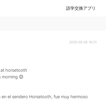
語学交換アプリ
2020.09.26 16:21
 at horsetooth
is morning 😊
 en el sendero Horsetooth, fue muy hermoso