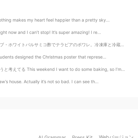
2020.09.26 18:36
hing makes my heart feel happier than a pretty sky...
ht now and I can’t stop! It’s super amazing! I re...
2020.09.26 17:01
冷凍庫と冷蔵庫で何を見つけた材料を使った。魚はしょっぱい過ぎた！😄笑笑！お兄さんの塩の塩さはまだ慣れてない...
g did you take time to go there ?
tudents designed the Christmas poster that represe...
 want to do some baking, so I’m thinking to make some ...
2020.09.26 16:55
’s house. Actually it’s not so bad. I can see th...
2020.09.26 16:52
Webバージョン
AI Grammar
Press Kit