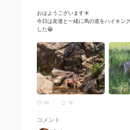
おはようございます☀️
今日は友達と一緒に馬の道をハイキン
した😁
66
18
コメント