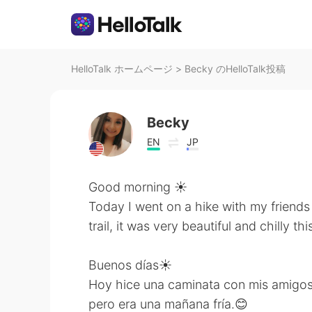
HelloTalk ホームページ
>
Becky のHelloTalk投稿
Becky
EN
JP
Good morning ☀️
Today I went on a hike with my friends
trail, it was very beautiful and chilly th
Buenos días☀️
Hoy hice una caminata con mis amigos
pero era una mañana fría.😊