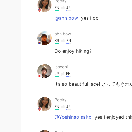
Becky
EN
JP
@ahn bow
yes I do
ahn bow
KR
EN
Do enjoy hiking?
isocchi
JP
EN
It’s so beautiful lace! と
Becky
EN
JP
@Yoshinao saito
yes I enjoyed thi