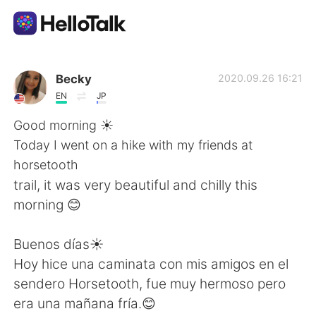
Aplicación de intercambio de idiomas
Becky
2020.09.26 16:21
EN
JP
AI Grammar Checker
Good morning ☀️
Today I went on a hike with my friends at
Español
horsetooth
trail, it was very beautiful and chilly this
morning 😊
English
简体中文
Buenos días☀️
繁體中文
العربية
Hoy hice una caminata con mis amigos en el
sendero Horsetooth, fue muy hermoso pero
Français
Deutsch
era una mañana fría.😊