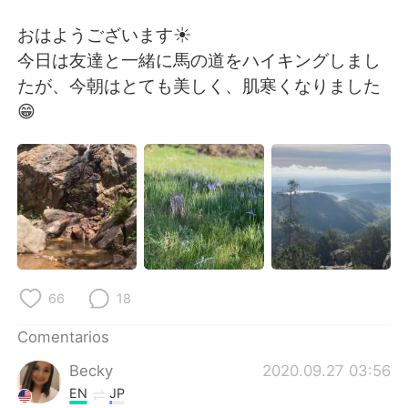
日本語
한국어
おはようございます☀️
Русский
ไทย
今日は友達と一緒に馬の道をハイキングしまし
たが、今朝はとても美しく、肌寒くなりました
Indonesia
Italiano
😁
Türkçe
Tiếng Việt
Português
66
18
Comentarios
Becky
2020.09.27 03:56
EN
JP