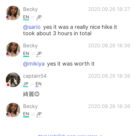
Becky
2020.09.26 18:37
EN
JP
@sario
yes it was a really nice hike it
took about 3 hours in total
Becky
2020.09.26 18:36
EN
JP
@mikiya
yes it was worth it
captain54
2020.09.26 18:36
JP
EN
綺麗😊
Becky
2020.09.26 18:36
EN
JP
@Paolo
yes it really is 😁