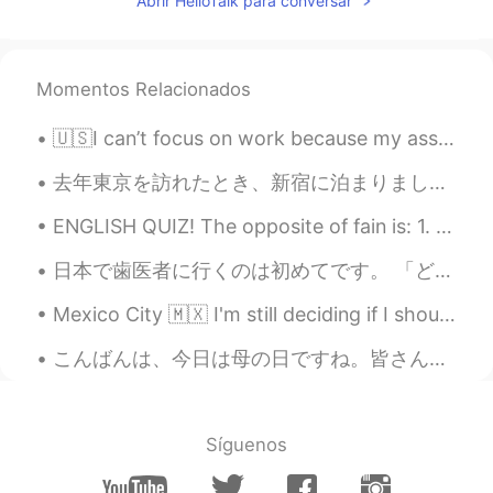
sario
2020.09.26 17:01
Abrir HelloTalk para conversar
JP
EN
Wow it's beautiful seeing. How long did
you take time to go there ?
Momentos Relacionados
Mai
2020.09.26 16:55
🇺🇸I can’t focus on work because my assistant is too cute. 🥺🐰 👩🏻‍🏫🧑🏻‍🏫Please check my Japanese ☺️...
JP
EN
去年東京を訪れたとき、新宿に泊まりました。歌舞伎町を通り始めるととてもしつこい(けどお世辞が上手い😁)外人の客引が私の後を付いてきた。私はその人から逃ようとしてコンビニに入りました。お菓子を選び...
So bountiful view.⛰
ENGLISH QUIZ! The opposite of fain is: 1. unwillingly 2. unthinkingly 3. undoubtedly 4. ungr...
mikiya
2020.09.26 16:52
日本で歯医者に行くのは初めてです。 「どうかな」、「高いかな」、「歯医者は上手かな」と思ってましたが、本当にすごいでした！ スウェーデンで病院は無料だけど歯医者は自分で支払わないといけません。...
JP
EN
Nice view.
Mexico City 🇲🇽 I'm still deciding if I should go to Japan 🇯🇵 or South Korea 🇰🇷 in October or Nove...
Yoshinao saito
2020.09.26 16:47
こんばんは、今日は母の日ですね。皆さん、お母さんに何かプレゼント🎁をしましたか？私は母にお花💐をあげました。話は変わりますが、最近仕事はとても忙しくて、疲れています。久しぶりに10時間を寝て、元...
JP
EN
Especially the 3rd pic is breathtaking!
Síguenos
Paolo
2020.09.26 16:43
JP
EN