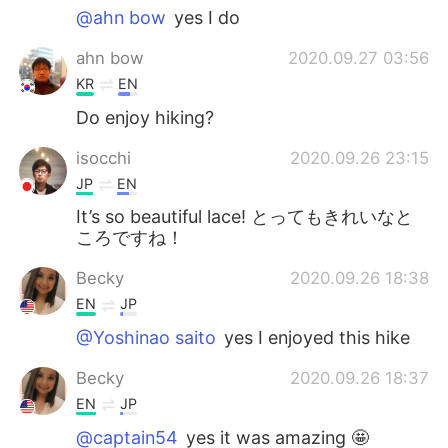
@ahn bow
yes I do
ahn bow
2020.09.27 03:56
KR
EN
Do enjoy hiking?
isocchi
2020.09.26 23:15
JP
EN
It’s so beautiful lace! とってもきれいなと
ころですね！
Becky
2020.09.26 18:38
EN
JP
@Yoshinao saito
yes I enjoyed this hike
Becky
2020.09.26 18:37
EN
JP
@captain54
yes it was amazing 🤩