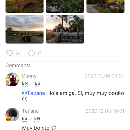
日本語
한국어
Русский
ไทย
Indonesia
Italiano
Türkçe
Tiếng Việt
54
17
Português
Comments
Danny
2020.12.06 09:27
EN
ES
@Tatiana
Hola amiga. Sí, muy muy bonito
🙂
Tatiana
2020.12.03 16:01
ES
EN
Muy bonito 😊