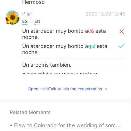
Hermoso
Pilar
2020.12.02 12:45
ES
EN
Un atardecer muy bonito a
cá
esta
noche.
Un atardecer muy bonito a
quí
esta
noche.
Un arcoiris también.
A beautiful sunset here tonight.
A rainbow too.
Open HelloTalk to join the conversation
Diana Calle Castañeda
2020.12.02 12:03
ES
EN
Related Moments
Hermoso atardecer
Flew to Colorado for the wedding of some good friends and was able to squeeze in some time for a ...
Desert rose
2020.12.02 10:59