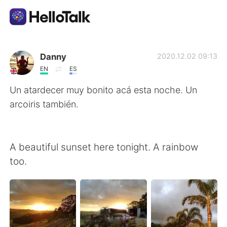
Language Exchange App
Danny
2020.12.02 09:13
EN
ES
AI Grammar Checker
Un atardecer muy bonito acá esta noche. Un
arcoiris también.
English
A beautiful sunset here tonight. A rainbow
简体中文
繁體中文
too.
Español
العربية
Français
Deutsch