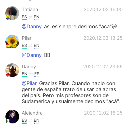
Tatiana
2020.12.03 16:00
ES
EN
@Danny
asi es sienpre desimos "aca"🤭
Pilar
2020.12.03 13:25
ES
EN
@Danny
👍🏻
Danny
2020.12.02 23:55
EN
ES
@Pilar
Gracias Pilar. Cuando hablo con
gente de españa trato de usar palabras
del país. Pero mis profesores son de
Sudamérica y usualmente decimos "acá".
Alejandra
2020.12.02 18:25
ES
EN