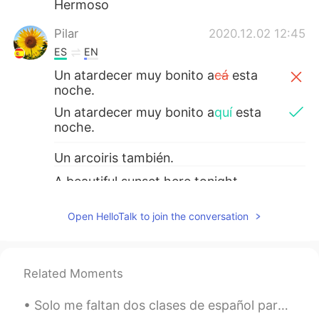
Hermoso
Pilar
2020.12.02 12:45
ES
EN
Un atardecer muy bonito a
cá
esta
noche.
Un atardecer muy bonito a
quí
esta
noche.
Un arcoiris también.
A beautiful sunset here tonight.
A rainbow too.
Open HelloTalk to join the conversation
Diana Calle Castañeda
2020.12.02 12:03
ES
EN
Related Moments
Hermoso atardecer
Solo me faltan dos clases de español para cumplir el reto que he estado haciendo estos tres meses...
Desert rose
2020.12.02 10:59