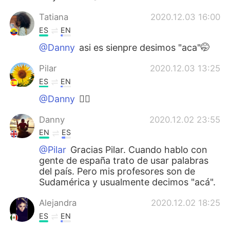
Tatiana
2020.12.03 16:00
ES
EN
@Danny
asi es sienpre desimos "aca"🤭
Pilar
2020.12.03 13:25
ES
EN
@Danny
👍🏻
Danny
2020.12.02 23:55
EN
ES
@Pilar
Gracias Pilar. Cuando hablo con
gente de españa trato de usar palabras
del país. Pero mis profesores son de
Sudamérica y usualmente decimos "acá".
Alejandra
2020.12.02 18:25
ES
EN