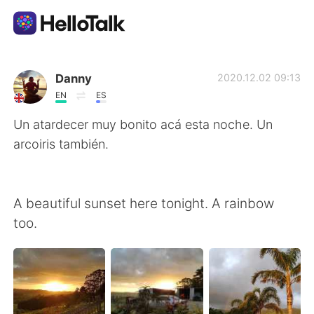
Language Exchange App
Danny
2020.12.02 09:13
EN
ES
AI Grammar Checker
Un atardecer muy bonito acá esta noche. Un
arcoiris también.
English
A beautiful sunset here tonight. A rainbow
简体中文
繁體中文
too.
Español
العربية
Français
Deutsch