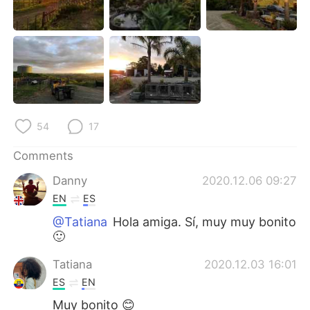
日本語
한국어
Русский
ไทย
Indonesia
Italiano
Türkçe
Tiếng Việt
54
17
Português
Comments
Danny
2020.12.06 09:27
EN
ES
@Tatiana
Hola amiga. Sí, muy muy bonito
🙂
Tatiana
2020.12.03 16:01
ES
EN
Muy bonito 😊